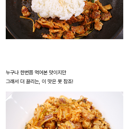
누구나 한번쯤 먹어본 맛이지만
그래서 더 끌리는, 이 맛은 못 참죠!