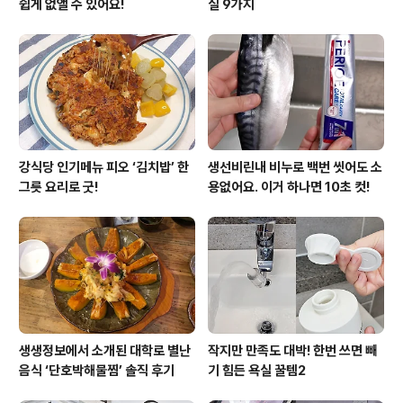
쉽게 없앨 수 있어요!
실 9가지
강식당 인기메뉴 피오 ‘김치밥’ 한
생선비린내 비누로 백번 씻어도 소
그릇 요리로 굿!
용없어요. 이거 하나면 10초 컷!
생생정보에서 소개된 대학로 별난
작지만 만족도 대박! 한번 쓰면 빼
음식 ‘단호박해물찜’ 솔직 후기
기 힘든 욕실 꿀템2