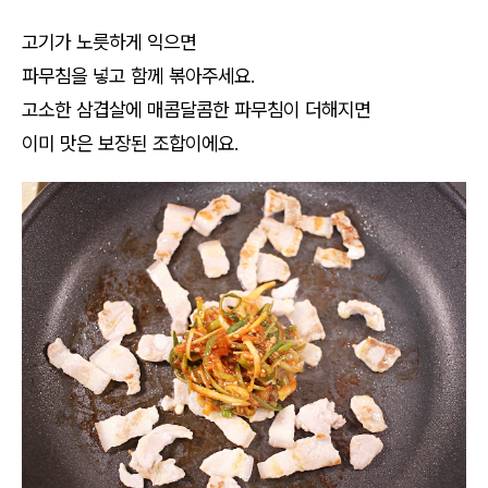
고기가 노릇하게 익으면
파무침을 넣고 함께 볶아주세요.
고소한 삼겹살에 매콤달콤한 파무침이 더해지면
이미 맛은 보장된 조합이에요.