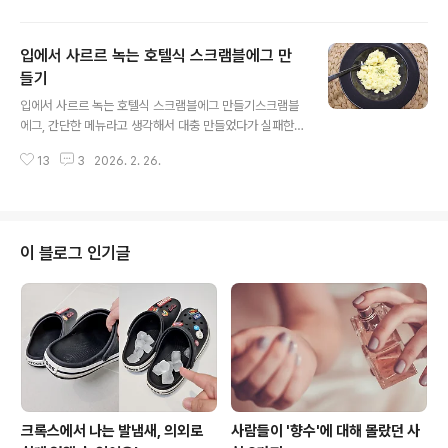
아요. ..
를 활용해서 맛있게 한번 만들어 볼게요. 겉바속촉에 치즈
와 햄이 만들어내는 풍부한 맛~ 덕분에 남녀노소 누구나
입에서 사르르 녹는 호텔식 스크램블에그 만
좋아하고 특히 치즈덕후라면 이건 꼭 드셔보셔야 해요^^
식빵3장, 달걀, 슬라이스치즈, 슬라이스햄, 딸기잼, 빵가루
들기
글 내용
준비해 주세요. 먼저 식빵 세 장을 겹쳐놓은 뒤 가장자리 테
입에서 사르르 녹는 호텔식 스크램블에그 만들기스크램블
두리를 잘라주세요. 첫번째 식빵 위에 잼을 한쪽 면에 얇게
에그, 간단한 메뉴라고 생각해서 대충 만들었다가 실패한
발라주세요. 저는 딸기잼을 사용했지만 블루베리잼이나 포
경험 있으시죠? 호텔 조식에서 나오는 스크램블에그는 왜
도잼도 맛이 좋아요. 잼을 바른 식빵 위에 슬라이스 치즈 ..
13
3
2026. 2. 26.
그렇게 부드럽고 촉촉할까요? 비결은 의외로 간단하답니
다. 지금 바로 도전해보세요~ 호텔식 스크램블에그! 몇가
지 포인트만 기억하면 요리똥손도 실패 없이 맛을 낼 수 있
어요. 달걀 2개, 우유 반컵, 소금, 후추 약간만~ 재료도 정
말 간단하죠^^ 달걀을 그릇에 깨 넣고 노른자 위에 소금은
이 블로그 인기글
먼저 살짝 얹어주세요. 그래야 간이 겉돌지 않고 자연스럽
게 배어요. 달걀 2개 기준으로 우유는 반컵이면 충분해요.
우유가 들어가야 질감이 한층 부드러워지고 전체적으로 크
리미한 느낌이 살아나요. 여기에 후추 약간 뿌리고 거품이
과하게 일..
크록스에서 나는 발냄새, 의외로
사람들이 '향수'에 대해 몰랐던 사