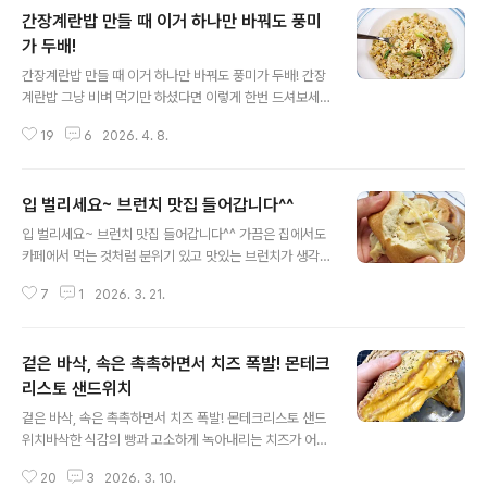
간장계란밥 만들 때 이거 하나만 바꿔도 풍미
가 두배!
글 내용
간장계란밥 만들 때 이거 하나만 바꿔도 풍미가 두배! 간장
계란밥 그냥 비벼 먹기만 하셨다면 이렇게 한번 드셔보세
요. 같은 재료인데도 맛이 확 달라져요. 아이부터 어른까지
19
6
2026. 4. 8.
누구나 좋아하는 한그릇 메뉴 간장계란밥 맛있게 만들어
볼게요. 간장계란밥은 간단한 한 끼로 자주 먹게 되는 메뉴
지만 조리 방식에 따라 풍미 차이가 꽤 크게 나요. 그래서
입 벌리세요~ 브런치 맛집 들어갑니다^^
저는 이렇게 조리한답니다~ 재료도 특별한 건 없어요. 밥,
글 내용
계란, 대파, 간장, 참기름, 식용유 정도면 충분해요. 먼저 팬
입 벌리세요~ 브런치 맛집 들어갑니다^^ 가끔은 집에서도
에 기름을 넉넉하게 두른 뒤 잘게 썬 대파를 넣고 볶아주세
카페에서 먹는 것처럼 분위기 있고 맛있는 브런치가 생각
요. 대파 향이 올라올 때까지 충분히 익혀주면 기름에 파의
날 때 있죠. 그럴때 딱 좋은 메뉴가 있어요. 한입 먹는 순간
고소한 향이 배면서 요리의 전체적인 맛이 훨씬 깊어져요.
7
1
2026. 3. 21.
여기가 브런치 맛집이구나~ 싶을 정도로 꿀맛이에요^^ 겉
파를 한쪽으로 살짝 밀어두고 계란을 두개 깨서 ..
은 바삭하고 속은 쫄깃한 베이글 사이에 고소하고 부드러
운 버섯 크림을 듬뿍 넣어주면 생각보다 훨씬 근사한 한끼
겉은 바삭, 속은 촉촉하면서 치즈 폭발! 몬테크
가 완성돼요. ☞ 재료 베이글, 버섯, 양파, 달걀, 모짜렐라치
즈, 생크림, 홀그레인머스타드, 파마산치즈가루 준비했어
리스토 샌드위치
글 내용
요. 참고로 생크림 대신 우유를 사용해도 괜찮아요. 조금 더
겉은 바삭, 속은 촉촉하면서 치즈 폭발! 몬테크리스토 샌드
가볍고 덜 꾸덕한 느낌으로 즐길 수 있어요. 먼저 베이글은
위치바삭한 식감의 빵과 고소하게 녹아내리는 치즈가 어우
약한 불에서 겉면이 노릇해질 때까지 구워주세요. 겉은 바
러진 몬테크리스토 샌드위치는 맛이 없을 수가 없죠. 한번
삭하고 속은 쫀득하게 살아야 크림소스랑 조합이 훨씬 좋
20
3
2026. 3. 10.
먹으면 계속 생각나는 메뉴 중 하나인데요. 집에 있는 재료