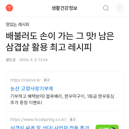
검색하기
생활건강정보
티스토리
맛있는 레시피
배불러도 손이 가는 그 맛! 남은
삼겹살 활용 최고 레시피
꿀팁걸
2026. 5. 2. 13:26
https://nslove.kr
광고
논산 고향사랑기부제
기부하고 혜택받자! 블루베리, 한우막구이, 1등급 한우등심
추가 증정 이벤트!
https://www.foodspring.co.kr/
광고
삼겹살 싸게 잘 샀다! 사업자 전용 특가