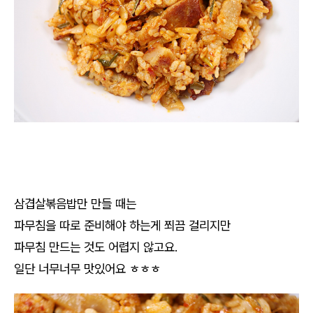
삼겹살볶음밥만 만들 때는
파무침을 따로 준비해야 하는게 쬐끔 걸리지만
파무침 만드는 것도 어렵지 않고요.
일단 너무너무 맛있어요 ㅎㅎㅎ