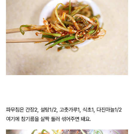
파무침은 간장2, 설탕1/2, 고춧가루1, 식초1, 다진마늘1/2
여기에 참기름을 살짝 둘러 섞어주면 돼요.