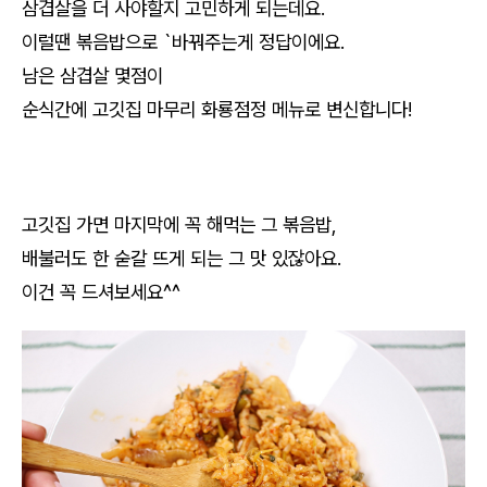
삼겹살을 더 사야할지 고민하게 되는데요.
이럴땐 볶음밥으로 `바꿔주는게 정답이에요.
남은 삼겹살 몇점이
순식간에 고깃집 마무리 화룡점정 메뉴로 변신합니다!
고깃집 가면 마지막에 꼭 해먹는 그 볶음밥,
배불러도 한 숟갈 뜨게 되는 그 맛 있잖아요.
이건 꼭 드셔보세요^^