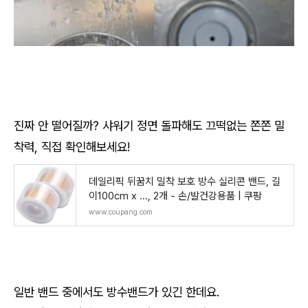
진짜 안 떨어질까? 샤워기 정면 돌파해도 끄떡없는 쫀쫀 밀
착력, 직접 확인해보세요!
데일리픽 뒤꿈치 밀착 보호 방수 실리콘 밴드, 길
이100cm x ..., 2개 - 손/발건강용품 | 쿠팡
www.coupang.com
일반 밴드 중에서도 방수밴드가 있긴 한데요.