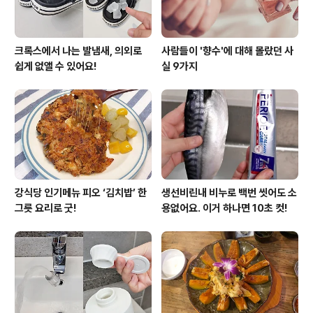
크록스에서 나는 발냄새, 의외로
사람들이 '향수'에 대해 몰랐던 사
쉽게 없앨 수 있어요!
실 9가지
강식당 인기메뉴 피오 ‘김치밥’ 한
생선비린내 비누로 백번 씻어도 소
그릇 요리로 굿!
용없어요. 이거 하나면 10초 컷!