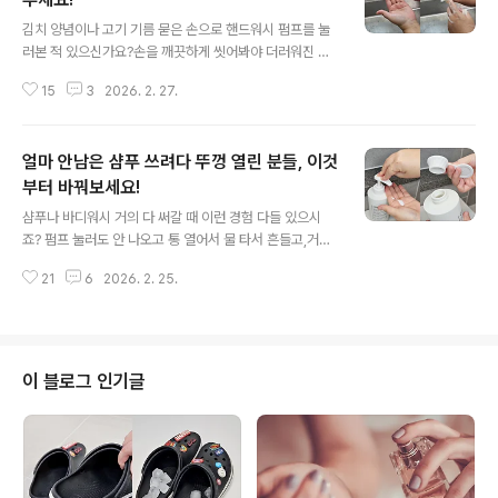
글 내용
김치 양념이나 고기 기름 묻은 손으로 핸드워시 펌프를 눌
러본 적 있으신가요?손을 깨끗하게 씻어봐야 더러워진 펌
프를 다시 닦다 보면 도루묵이 되죠… 이게 큰 문제는 아니
15
3
2026. 2. 27.
지만 매일 반복되다보니 은근히 스트레스더라고요. 그래서
세제 자동 디스펜서를 써보게 됐어요. 바로 이거! 센서 인식
방식이라 손을 아래에 갖다 대기만 하면 거품이 자동으로
얼마 안남은 샴푸 쓰려다 뚜껑 열린 분들, 이것
나와서 편해요. 펌프 누를 필요 없이 손만 대면 되니까 세제
통 주변이 더러워질 일이 없네요. 거품 타입이라 바로 사용
부터 바꿔보세요!
글 내용
가능한 점도 굿! 손 씻을 때 문지르기 편하고 사용량도 4단
샴푸나 바디워시 거의 다 써갈 때 이런 경험 다들 있으시
계로 조절할 수 있어요. 이제 김치 국물 묻은 손으로 펌프
죠? 펌프 눌러도 안 나오고 통 열어서 물 타서 흔들고,거꾸
누르느라 고생하지 마세요! 삶의 질 수직 상승하는 디스펜
로 세워놨다가 미끄러져 떨어지고…이 과정이 은근 귀찮고
서 확인하기 르메이어 비접촉 핸드워시 자동 센서 디스..
21
6
2026. 2. 25.
짜증나거든요.그런데 이 불편함을 단번에 해결해줄 꿀템을
찾았어요. 펌프 대신 끼우면 설치 끝! 기존 펌프를 빼고 이
실리콘 캡을 꾹 눌러서 끼우면 돼요. 별도의 도구 필요 없고
용기 규격에 맞는 사이즈로 골라서 쓰면 되니까 너무 편해
요. 말랑말랑하고 부드러운 실리콘 재질인데요. 흐물거리
이 블로그 인기글
는거 아니고 뚜껑도 야무지게 닫혀요. 이 캡으로 교체해서
거꾸로 세워두니까 내용물이 자연스럽게 아래로 모여서 남
김없이 알뜰하게 쓸 수 있어서 좋아요. 더 이상 펌프 누르느
라 고생하거나 통에 물 타서 흔들지 마세요! 이 캡 하나..