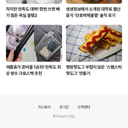
작지만 만족도 대박! 한번 쓰면 빼
생생정보에서 소개된 대학로 별난
기 힘든 욕실 꿀템2
음식 ‘단호박해물찜’ 솔직 후기
여름휴가 준비물 1순위! 만족도 최
명랑핫도그 부럽지 않은 ‘스팸스틱
상 방수 크로스백 추천
핫도그’ 만들기
의안내
티스토리
로그인
고객센터
© Daum Corp.