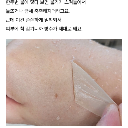
한두번 물에 닿다 보면 물기가 스며들어서
들뜨거나 금세 축축해지더라고요.
근데 이건 쫀쫀하게 밀착되서
피부에 착 감기니까 방수가 제대로 돼요.