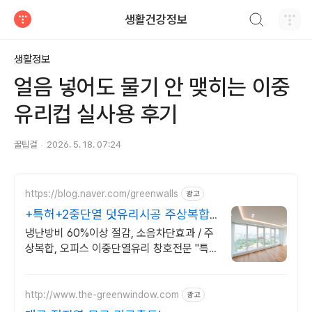
검색하기
생활건강정보
티스토리
생활정보
얼음 넣어도 물기 안 맺히는 이중
유리컵 실사용 후기
꿀팁걸
2026. 5. 18. 07:24
https://blog.naver.com/greenwalls
광고
+특허+2중단열 덧유리시공 주상복합,
오피스 창호전문
냉난방비 60%이상 절감, 소음차단효과 / 주
상복합, 오피스 이중단열유리 창호전문 "특
허증 3종 보유"
http://www.the-greenwindow.com
광고