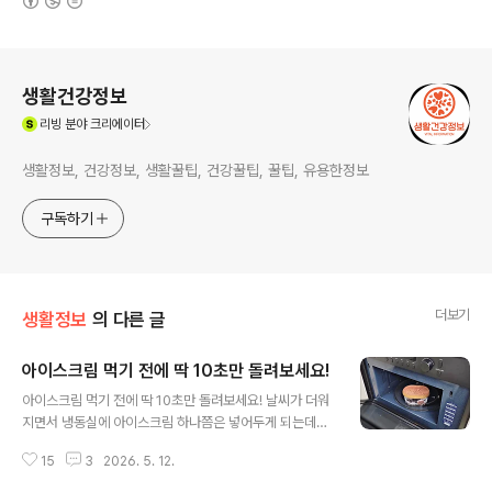
로그 정보
생활건강정보
(새창열림)
리빙
분야 크리에이터
생활정보, 건강정보, 생활꿀팁, 건강꿀팁, 꿀팁, 유용한정보
구독하기
더보기
생활정보
의 다른 글
아이스크림 먹기 전에 딱 10초만 돌려보세요!
글 내용
아이스크림 먹기 전에 딱 10초만 돌려보세요! 날씨가 더워
지면서 냉동실에 아이스크림 하나쯤은 넣어두게 되는데요.
아이스크림 좋아하는 분들이라면 한번쯤 꼭 해봐야 할 아
15
3
2026. 5. 12.
주 간단한 꿀팁이 있어요. 간단하지만 정말 실용적이라서
아마 평생 써먹는 꿀팁이 될 거예요^^ 아이스크림과 전자