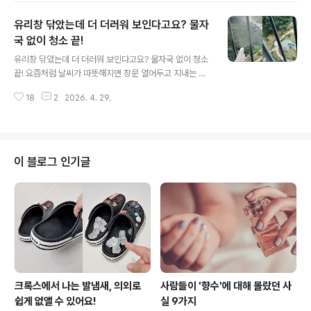
레인지. 절대 어울리지 않을 것 같은 조합이지만 의외로 시
유리창 닦았는데 더 더러워 보인다고요? 물자
너지를 내는 조합이기도 해요. 아이스크림을 냉동실에서
바로 꺼내 먹으려고 하면 너무 단단해서 당황할 때가 있죠.
국 없이 청소 끝!
글 내용
첫 숟가락을 뜨는 순간부터 힘이 안 들어가고 괜히 손에 힘
유리창 닦았는데 더 더러워 보인다고요? 물자국 없이 청소
만 잔뜩 쓰게 되더라고요. 특히 대용량 아이스크림은 처음
끝! 요즘처럼 날씨가 따뜻해지면 창문 열어두고 지내는 분
퍼낼 때 거의 삽질(?) 수준으로 딱딱한 경우도 많아요. 무리
들 많으실 거예요. 그래서 자연스럽게 유리창 청소에 손이
하게 힘을 주다 보면 숟가락이 휘거나 부러질 때도 있고요.
18
2
2026. 4. 29.
가는 시기인데요. 막상 열심히 닦아놓고 나면 빛 비칠 때마
..
다 보이는 물자국 때문에 괜히 더 지저분하게 보였던 경험
한번쯤 있으시죠? 그래서 오늘은 물자국 없이 청소 끝내는
방법을 알려드리려고요. 유리창 청소, 왜 자꾸 다시 하게 될
까요? 유리창 자체는 닦는게 어렵지 않지만 문제는 물기가
이 블로그 인기글
마른 뒤 남는 얼룩이에요. 깨끗하게 닦았다고 생각했는데
마르고 나면 얼룩이 그대로 드러나서 결국 한번 더 손이 가
게 되더라고요ㅠㅠ 이걸 한번에 해결하는 방법이 있어요.
쌀뜨물+소주, 이 두가지만 있으면 돼요. 쌀을 씻고 나온 맑
은 쌀..
크록스에서 나는 발냄새, 의외로
사람들이 '향수'에 대해 몰랐던 사
쉽게 없앨 수 있어요!
실 9가지