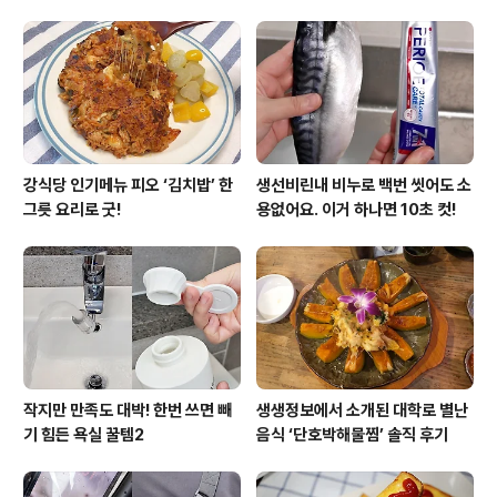
강식당 인기메뉴 피오 ‘김치밥’ 한
생선비린내 비누로 백번 씻어도 소
그릇 요리로 굿!
용없어요. 이거 하나면 10초 컷!
작지만 만족도 대박! 한번 쓰면 빼
생생정보에서 소개된 대학로 별난
기 힘든 욕실 꿀템2
음식 ‘단호박해물찜’ 솔직 후기