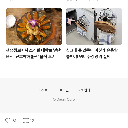
생생정보에서 소개된 대학로 별난
싱크대 문 안쪽이 이렇게 유용할
음식 ‘단호박해물찜’ 솔직 후기
줄이야! 냄비뚜껑 정리 꿀템
의안내
티스토리
로그인
고객센터
© Daum Corp.
61
12