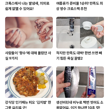
크록스에서 나는 발냄새, 의외로
여름휴가 준비물 1순위! 만족도 최
쉽게 없앨 수 있어요!
상 방수 크로스백 추천
사람들이 '향수'에 대해 몰랐던 사
작지만 만족도 대박! 한번 쓰면 빼
실 9가지
기 힘든 욕실 꿀템2
강식당 인기메뉴 피오 ‘김치밥’ 한
생선비린내 비누로 백번 씻어도 소
그릇 요리로 굿!
용없어요. 이거 하나면 10초 컷!