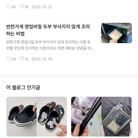
촉함을 퍼트려주는 가습기가 의외로 세균 번식에 취약하다
40
10
2023. 12. 21.
고 해요. 매년 겨울마다 요긴하게 써먹는 가습기 세척 꿀팁
절대 놓치지 마세요^^ 가습기를 사용하면 세척은 당연한
얘기! 화학세제를 사용하기는 찜찜하고 대충 물로 헹구자
반찬가게 영업비밀 두부 부서지지 않게 조리
니 세균번식이 우려된다면 이 방법을 써보세요. 가습기 본
체는 물티슈로 닦아도 충분하고요. 물통을 신경 써서 닦아
하는 비법
글 내용
야 하는데요. 가습기에서 분리한 물통을 흐르는 물로 가볍
반찬가게 영업비밀 두부 부서지지 않게 조리하는 비법 두
게 헹궈주세요. 이때 부드러운 솔이나 수세미로 물통 안쪽
부를 맛있게 조리하는 비법이라고 하면 대부분 양념을 떠
을 닦아주면 물 때 예방에 도움이 돼요. 매일 물을 갈아주고
올리는데요. 양념보다도 먼저 두부요리의 맛을 내는 결정
헹궈서 물세척만 해도 물때나 세균 번식을 막을 수 있고요.
66
13
2023. 12. 19.
적인 비법이 있어요! 오늘 그 비법을 알려드릴게요^^ 사실
일주일에 한번 정도 좀 더 세심한 ..
두부는 양념 없이 노릇노릇하게 구워서 먹기만 해도 맛있
고요. 갖은 양념을 더하면 더 맛있어요~ 그런데 두부가 바
스러지면 비법 양념장인들 무슨 소용이 있겠어요. 쉽게 부
서지지 않고, 부드러우면서도 쫄깃한 식감도 살리고, 양념
이 블로그 인기글
도 더 잘 배게 만드는 비법! 두부를 전자레인지로 돌리기만
하면 된답니다^^ 두부를 요리에 알맞게 썰어주시고요. 접
시에 키친타월 한장 깔고 두부를 적당한 간격을 두고 담아
주세요. 그대로 전자레인지에 넣고요~ 3분만 돌리는 거예
요. 두부를 전자레인지로 3분정도 데우면 김이..