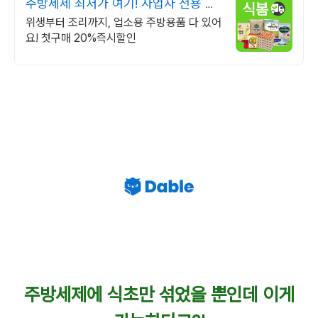
주방세제 최저가 여기! 사업자 전용 특
가
위생부터 조리까지, 업소용 주방용품 다 있어
요! 첫구매 20%즉시할인
주방세제에 식초만 섞었을 뿐인데 이게