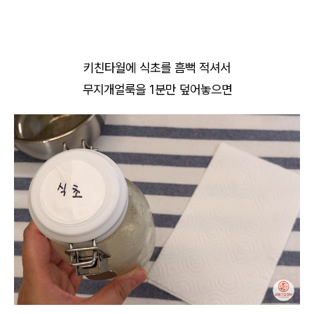
키친타월에 식초를 흠뻑 적셔서
무지개얼룩을 1분만 덮어놓으면