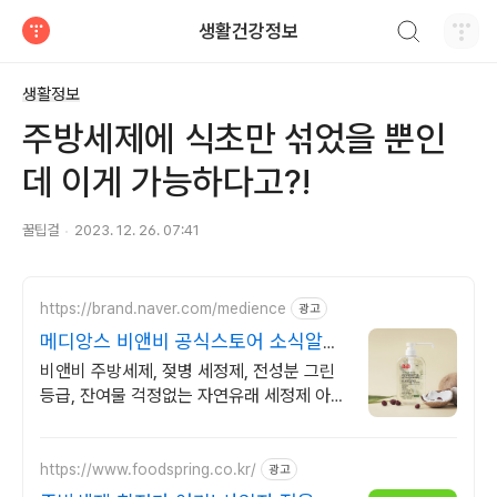
검색하기
생활건강정보
티스토리
생활정보
주방세제에 식초만 섞었을 뿐인
데 이게 가능하다고?!
꿀팁걸
2023. 12. 26. 07:41
https://brand.naver.com/medience
광고
메디앙스 비앤비 공식스토어 소식알람
5%할인쿠폰
비앤비 주방세제, 젖병 세정제, 전성분 그린
등급, 잔여물 걱정없는 자연유래 세정제 아기
식기부터 기름진 후라이팬까지
https://www.foodspring.co.kr/
광고