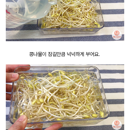
콩나물이 잠길만큼 넉넉하게 부어요.