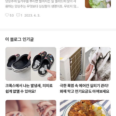
양상추에 밀가루를 뿌리면 벌어지는 일 샐러드에 많이 사
장고 등에 두기만 하면 탈취 효과 만점이에요. 찜기에 냉동
용하는 양상추는 무엇보다 싱싱함이 생명이죠. 무르지 않
식품을 데울 때 면보 대신 커피필터를 활용해보세요. 면보
고 아삭한 양상추를 드시려면 무조건 밀가루를 뿌려보세
를 사용했을 때보다 음식물이 훨씬 덜 달라붙어서 정리할
53
1
2023. 4. 3.
요. 제가 그 이유를 알려드릴게요! 여러분들은 양상추 어떻
때도 편하더라고요. 국물요리 하기 전에 육수를 낼 때 커피
게 보관하세요? 한통 구입해서 먹기 좋게 손질하는 경우 한
필터 하나 꺼내면 준비 끝. 커피필터에 육..
번 먹을양만큼 소분 하는게 최고죠. 깨끗하게 세척한 양상
추를 밀폐용기에 담고 물을 부어주세요. 가능하면 정수나
생수를 사용해주시고요. 뚜껑을 닫은 상태로 냉장 보관하
이 블로그 인기글
면 1~2일 정도는 아주 싱싱해요. 보관기간을 좀 더 늘리고
싶다면 진공포장을 추천할게요. 양상추를 손질한 뒤 흐르
는 물에 세척해서 물기를 빼 주세요. 작은사이즈의 지퍼백
에 소량으로 나눠서 담아 주시고요. 공기를 최대한 빼서 진
공상태로 밀봉시켜주세요. 저는 빨대로 공기를 훅..
크록스에서 나는 발냄새, 의외로
극한 폭염 속 에어컨 실외기 관리!
쉽게 없앨 수 있어요!
화재 막고 전기요금도 아껴보세요