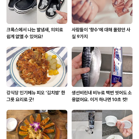
려주세..
크록스에서 나는 발냄새, 의외로
사람들이 '향수'에 대해 몰랐던 사
쉽게 없앨 수 있어요!
실 9가지
강식당 인기메뉴 피오 ‘김치밥’ 한
생선비린내 비누로 백번 씻어도 소
그릇 요리로 굿!
용없어요. 이거 하나면 10초 컷!