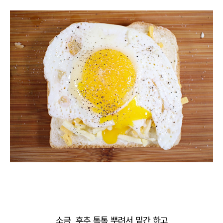
소금, 후추 톡톡 뿌려서 밑간 하고