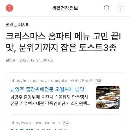
검색하기
생활건강정보
티스토리
맛있는 레시피
크리스마스 홈파티 메뉴 고민 끝!
맛, 분위기까지 잡은 토스트3종
꿀팁걸
2025. 12. 24. 00:02
https://m.place.naver.com/place/35228559
광고
남양주 출장뷔페전문 오월뷔페 남양주
프리미엄 행사전문뷔페
남양주 출장뷔페 돌잔치 스몰웨딩 단독행사
전문 기업행사대관 각종연회잔치 소인원행
사 최고의 음식과 최상의 서비스로 감동을 선
사하는 오월뷔페 입니다.
http://www.suwolhan.com
광고