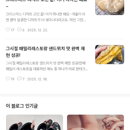
~
글 내용
크리스마스 디저트 고민 끝! 이거 하나면 돼요~겨울이 되
면 괜히 달콤한 디저트가 더 생각나더라고요. 저만 그런거
아니죠? ㅎㅎ 특히 연말이나 크리스마스 시즌에는 따뜻한
17
6
2025. 12. 22.
분위기에 잘 어울리는 디저트 하나쯤 필요한데요. 포근한
비주얼과 달콤한 맛으로 꽉 찬 눈꽃처럼 부드러운 디저트
레시피 알려드릴게요. 연말 홈파티나 크리스마스 모임 계
그시절 패밀리레스토랑 샌드위치 맛 완벽 재
획 중이시라면 디저트 메뉴로 이건 꼭 한번 추천드릴게요~
테이블 분위기까지 확 살려주는 눈꽃고구마 만들어봐요^^
현 성공!
글 내용
재료는 고구마, 마시멜로, 버터, 잼, 견과류, 시나몬가루 준
그시절 패밀리레스토랑 샌드위치 맛 완벽 재현 성공!한때
비했어요. 먼저 고구마는 삶아서 부드럽게 으깨주세요. 저
패밀리 레스토랑을 대표하던 메뉴 중 하나가 바로 몬테크
는 고구마5개를 사용했는데 생각보다 양이 꽤 넉넉하게 나
리스토샌드위치예요. 처음 먹어본 사람은 있어도 한번만
오더라고요. 으깬 고구마에 버터2큰술, 잼2큰술, 시나몬가
19
7
2025. 12. 18.
먹어본 사람은 없다는 이 말에 100% 공감하는 분들 많으
루2큰술을 넣어요...
실 텐데요. 오늘 그시절 그 맛을 완벽하게 재현해 볼게요!
집에서 가끔 이 바삭하고 고소하면서 딥한 치즈 풍미 살아
있는 몬테크리스토샌드위치 생각이 나더라고요. 이럴때 직
접 만들어 먹으면 더 꿀맛이에요^^ 재료는 식빵, 달걀, 슬라
이 블로그 인기글
이스치즈, 슬라이스햄, 딸기잼, 빵가루 준비했어요. 식빵 3
장을 준비해 테두리를 깔끔하게 잘라주세요. 첫번째 식빵
한쪽 면에 딸기잼을 골고루 발라주세요. 블루베리나 포도
잼도 잘 어울리더라고요. 잼 위에 슬라이스치즈를 2장 올