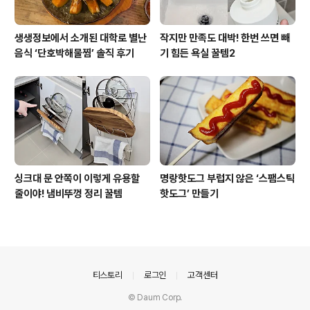
생생정보에서 소개된 대학로 별난
작지만 만족도 대박! 한번 쓰면 빼
음식 ‘단호박해물찜’ 솔직 후기
기 힘든 욕실 꿀템2
싱크대 문 안쪽이 이렇게 유용할
명랑핫도그 부럽지 않은 ‘스팸스틱
줄이야! 냄비뚜껑 정리 꿀템
핫도그’ 만들기
의안내
티스토리
로그인
고객센터
© Daum Corp.