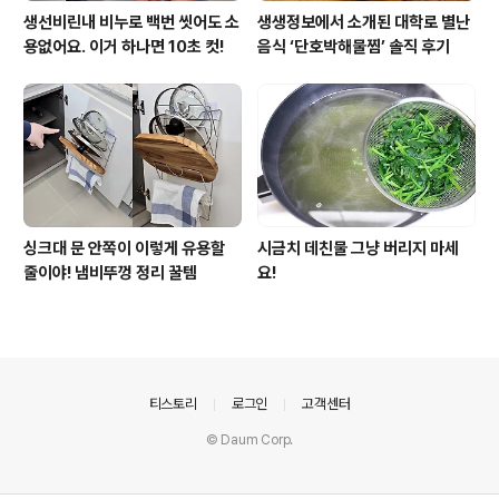
생선비린내 비누로 백번 씻어도 소
생생정보에서 소개된 대학로 별난
용없어요. 이거 하나면 10초 컷!
음식 ‘단호박해물찜’ 솔직 후기
싱크대 문 안쪽이 이렇게 유용할
시금치 데친물 그냥 버리지 마세
줄이야! 냄비뚜껑 정리 꿀템
요!
의안내
티스토리
로그인
고객센터
© Daum Corp.