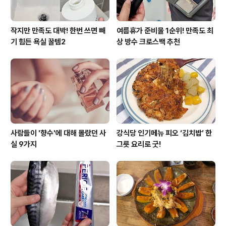
작지만 만족도 대박! 한번 쓰면 빼
여름휴가 준비물 1순위! 만족도 최
기 힘든 욕실 꿀템2
상 방수 크로스백 추천
사람들이 '향수'에 대해 몰랐던 사
강식당 인기메뉴 피오 ‘김치밥’ 한
실 9가지
그릇 요리로 굿!