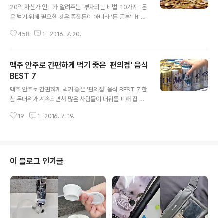
20억 자산가 언니가 알려주는 '부자되는 비법' 10가지 "돈
을 벌기 위해 필요한 것은 종잣돈이 아니라 '돈 공부'다!"돈
을 버는 것은 쉽지 않죠. 그런데 돈을 모으는 것은 더 쉽지
458
1
2016. 7. 20.
않다고 해요.하지만 두 아이를 키우면서도 20억의 자산가
가 된 한 여성이 있습니다.책 '엄마의 돈 공부' 저자 이지영
씨가 바로 그 주인공인데요.평범한 워킹맘이었던 이지영씨
맥주 안주로 간편하게 먹기 좋은 '편의점' 음식
는 월급만으로는 대한민국에서 절대 안정적으로 살 수 없
음을 깨닫고 본격적인 돈 공부를 시작했다고 합니다. 그 결
BEST 7
글 내용
과 현재 서울에 위치한 상가 및 아파트 등을 보유한 20억
맥주 안주로 간편하게 먹기 좋은 '편의점' 음식 BEST 7 한
원 상당의 자산가가 될 수 있었습니다.이지영씨가 직접 알
참 무더위가 계속되면서 많은 사람들이 더위를 피해 집 밖
려주는 부자가 되는 비법 10가지를 소개합니다. 1. 돈을 벌
으로 나오게 되는데요. 이에 사람들은 기분도 낼 겸 캔 맥주
기 위한 '방법'이 아닌 '이유'를 찾아라대부분의 사람들은
19
1
2016. 7. 19.
한 캔을 사서 마시기도 하는데 이때 어떤 안주를 먹을지 고
성공한 사람들에..
민하게 되죠.이럴 때는 간편하게 먹을 수 있는 편의점 안주
가 제격인데, 가격도 저렴하지만 맛도 좋아 밖에서 캔맥주
와 함께 먹기에 딱이랍니다.아래 추천하는 편의점 안주와
함께 오늘 밤 시원한 바람을 맞으며 캔맥주 한 캔 마셔보는
이 블로그 인기글
것은 어떨까요? 1. 하림 스모크 닭다리"역시 맥주 안주는
치킨이지"라며 치킨이 생각나지만 한 마리를 먹기에는 부
담스럽다.이럴 때는 숯불에 구운 맛과 통통한 살을 자랑하
는 '스모크 닭다리'가 딱이다. 2. 불닭볶음면매운 맛이 땡긴
다면 '불닭볶음면'을..