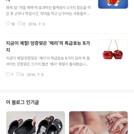
글 내용
파워 업! ‘저질 체력’에 효과적인 활력음식 6가지 점심을 먹
은 후 근무나 학업시간, 저녁을 먹고 난 뒤에는 사람들의 기
력은 급격히 쇠하는데요. 먹은 음식을 소화시키기 위해 우
18
0
2016. 7. 3.
리 몸의 에너지와 혈액이 위장으로 쏠리기 때문입니다.식
곤증 역시 신체 내 에너지와 활력이 부족해 발생하는 것으
로 몇몇 사람들은 스스로 저질 체력이라고 농담삼아 이야
지금이 제철! 앙증맞은 '체리'의 특급효능 8가
기도 합니다.기력이 없지만 오후 업무도 해야하기 때문에
커피, 에너지드링크에 의존하는 분들도 많으신데요. 하지
지
글 내용
만 효과는 일시적일 뿐 좋아지지 않는다고 합니다. 장시간
지금이 제철!앙증맞은 '체리'의 특급효능 8가지 입에 쏙 들
체력 유지를 위해서는 활력을 높여주는 식품의 꾸준한 섭
어가는 앙증맞은 크기의 빨간 '체리' 제철이 돌아왔습니다.
취가 중요합니다. 미국 미디어 헬스 엔 케어 인에서 원기회
동글동글 앙증맞은 크기의 과일이지만, 결코 효능은 앙증
복에 도움이 되는 식품 6가지를 소개했습니다. 1. 아몬드아
7
0
2016. 7. 3.
맞지 않은 체리의 특급 효능 8가지를 소개합니다. 1. 심장
몬드는 영양가가 높은 식품으로 신체에 ..
질환 예방체리에는 안토시아닌과 펙틴이 풍부하게 함유되
어 있어 나쁜 콜레스테롤과 중성지방 수치를 낮추고 혈전
형성을 억제해 심장질환, 뇌졸중, 고혈압을 예방하고 체내
에 있는 노폐물이 증가되는 것을 억제해 주는 효과를 가지
이 블로그 인기글
고 있다. 체리에는 혈압과 심장 박동을 조절해주고 고혈압
과 뇌졸중의 위험을 줄여주는 '안토시아닌'과 '칼륨'이 풍부
하게 들어 있기 때문이다.또 나쁜 콜레스테롤 수치를 줄여
주는 '피토스테롤(Phytosterols)'이 들어 있어 평소 디저
트나 샐러드로 섭취하는 것이..