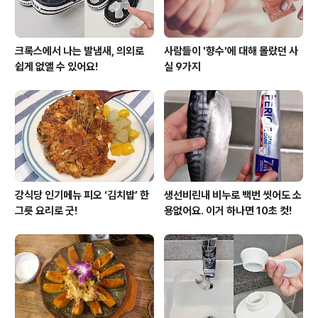
크록스에서 나는 발냄새, 의외로
사람들이 '향수'에 대해 몰랐던 사
쉽게 없앨 수 있어요!
실 9가지
강식당 인기메뉴 피오 ‘김치밥’ 한
생선비린내 비누로 백번 씻어도 소
그릇 요리로 굿!
용없어요. 이거 하나면 10초 컷!