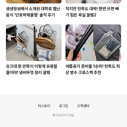
생생정보에서 소개된 대학로 별난
작지만 만족도 대박! 한번 쓰면 빼
음식 ‘단호박해물찜’ 솔직 후기
기 힘든 욕실 꿀템2
싱크대 문 안쪽이 이렇게 유용할
여름휴가 준비물 1순위! 만족도 최
줄이야! 냄비뚜껑 정리 꿀템
상 방수 크로스백 추천
의안내
티스토리
로그인
고객센터
© Daum Corp.