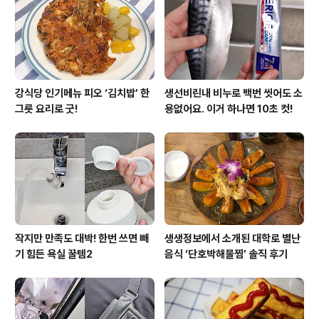
강식당 인기메뉴 피오 ‘김치밥’ 한
생선비린내 비누로 백번 씻어도 소
그릇 요리로 굿!
용없어요. 이거 하나면 10초 컷!
작지만 만족도 대박! 한번 쓰면 빼
생생정보에서 소개된 대학로 별난
기 힘든 욕실 꿀템2
음식 ‘단호박해물찜’ 솔직 후기