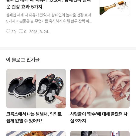
찾아보고 제때에 올바른 대책을 세우도록 해야 한다. 2. 잠
을 잘 자는가? 잠을 잘 못자면 주의력이 낮아지고 운동기능
운 건강 효과 5가지
글 내용
도 약해질 뿐 아니라 신경도 긴장된 상태로 있게 되고, 간기
샴페인 세례 다 이유가 있었다. 샴페인의 놀라운 건강 효과
능도 낮아지는 등 몸에 많은 변화를 일으키게 된다. 일찍 자
5가지 기분좋은 날 무언가를 축하하기 위해 한두 잔씩 마
고 일찍 일어나는 습관이 몸에 배어야 하며 술이나 약을 먹
시는 샴페인이 사실 날씬함을 유지하는 것을 돕는 것은 물
고 잠을 자는 습관은 좋지 않다. 3. 신경질이 나지 않는가?
20
0
2016. 8. 24.
론 치매예방까지 해준다는 사실 아셨나요?그동안 사치스
정신적인 과긴장상태..
러운 파티의 상징 정도로 여겨져 왔던 샴페인이 사실 건강
에 좋은 효과를 지니고 있다는 소식입니다. 행복과 기쁨을
위한 자리에서 가끔 샴페인 한 잔을 즐겨보시는 것은 어떠
신가요?영국 일간지 텔레그래프가 소개한 샴페인의 놀라
이 블로그 인기글
운 건강 혜택 5가지를 소개합니다. 1. 기억력을 향상할 수
있다 2년 전, 영국 레딩대 연구진이 샴페인이 기억력에 미
치는 영향을 확인하기 위한 연구의 하나로, 6주간 매일 샴
페인을 마신 쥐와 그렇지 않은 쥐 그룹이 복잡한 미로를 통
과할 때 어떤 영향을 받는지를 실험했다..
크록스에서 나는 발냄새, 의외로
사람들이 '향수'에 대해 몰랐던 사
쉽게 없앨 수 있어요!
실 9가지