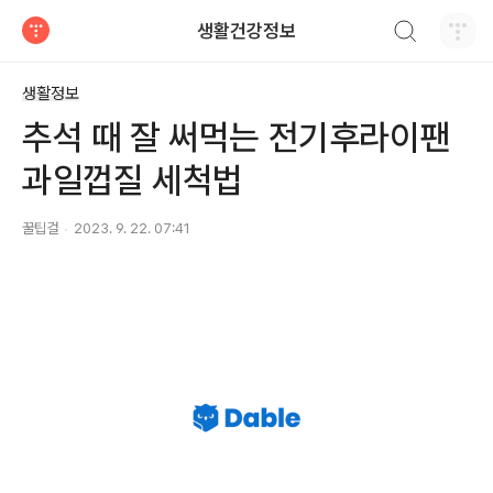
검색하기
생활건강정보
티스토리
생활정보
추석 때 잘 써먹는 전기후라이팬
과일껍질 세척법
꿀팁걸
2023. 9. 22. 07:41