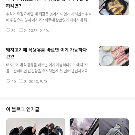
하려면?!
글 내용
추석에 튀김요리할 때 튀김옷 벗겨지지 않게 하려면?! 추석
에 튀김요리 많이 하시죠? 재료에 상관없이 바삭하게 튀긴
건 다 맛있는데요~ 튀김옷이 분리되지 않는 더 맛있는 튀
29
2
2023. 9. 20.
김을 드시려면 이것만 기억해주세요! 튀김을 한입 먹었는
데 내용물은 없고 튀김옷만 먹은 경험 한번쯤 있으시죠? 튀
김요리를 하면 10개 중 1~2개는 꼭 튀김옷이 분리되는데
돼지고기에 식용유를 바르면 이게 가능하다
요. 튀김요리 할 때 이걸 써보세요. 튀김옷 분리 절대 지켜!
ㅎㅎ 오징어튀김을 예를 들어서 설명 해볼게요. 세척한 오
고?!
글 내용
징어를 일정한 두께로 썰고, 키친타월로 물기를 제거해주
돼지고기에 식용유를 바르면 이게 가능하다고?! 돼지고기
세요. 튀김용 식재료가 물기 있는 상태로 튀기면 기름이 마
를 보관하려면 신선함을 유지하는게 첫 번째 관건이고요.
구 튀어서 위험해요! 밑간을 하고 나면 튀김 반죽을 씌워서
잡내가 배지 않게 보관하는 것도 중요하고, 맛있는 식감도
튀기는데요. 튀김옷이 벗겨지지 않게 조리하려면 본격적으
40
2
2023. 9. 18.
무시할 수 없는데요. 돼지고기에 식용유를 발라보세요~ 결
로 튀김옷 입히기 전에 전분가루부터..
과가 대박이에요! 돼지고기를 제대로만 보관하면 구입 후
바로 먹지 않아도 얼마든지 맛있게 드실 수 있어요^^ 하루
나 이틀 사이에 드실거라면 냉장보관 하시고요. 더 오래 두
고 드실거면 냉동보관을 하는데요. 어떻게 보관하든 이 과
이 블로그 인기글
정은 필수랍니다~! 가장 먼저 고기의 핏물을 빼주세요. 보
관 중에 핏물이 고기에 스며들면 잡내를 유발하고 고기맛
을 떨어트리기 때문에 가볍게 눌러서 1~2회 핏물을 빼는
건 기본이에요. 그다음은 소주랑 식용유를 준비해주세요.