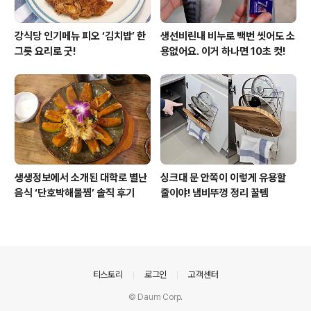
강식당 인기메뉴 피오 ‘김치밥’ 한
생선비린내 비누로 백번 씻어도 소
그릇 요리로 굿!
용없어요. 이거 하나면 10초 컷!
생생정보에서 소개된 대학로 별난
싱크대 문 안쪽이 이렇게 유용할
음식 ‘단호박해물찜’ 솔직 후기
줄이야! 냄비뚜껑 정리 꿀템
의안내
티스토리
로그인
고객센터
© Daum Corp.