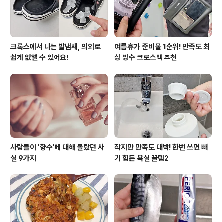
핏물을 뺀 고기에 소주를 앞뒤로 골고루 바르..
크록스에서 나는 발냄새, 의외로
여름휴가 준비물 1순위! 만족도 최
쉽게 없앨 수 있어요!
상 방수 크로스백 추천
사람들이 '향수'에 대해 몰랐던 사
작지만 만족도 대박! 한번 쓰면 빼
실 9가지
기 힘든 욕실 꿀템2