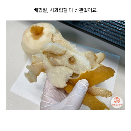
배껍질, 사과껍질 다 상관없어요.