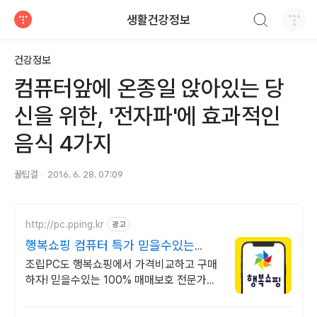
검색하기
생활건강정보
티스토리
건강정보
컴퓨터앞에 온종일 앉아있는 당
신을 위한, '전자파'에 효과적인
음식 4가지
꿀팁걸
2016. 6. 28. 07:09
http://pc.pping.kr
광고
행복쇼핑 컴퓨터 특가 믿을수있는
100% 매매보호
조립PC도 행복쇼핑에서 가격비교하고 구매
하자! 믿을수있는 100% 매매보호 전문가의
실시간 조립PC 상담도 받고, 행복쇼핑 특가
상품도 지금 만나 보세요