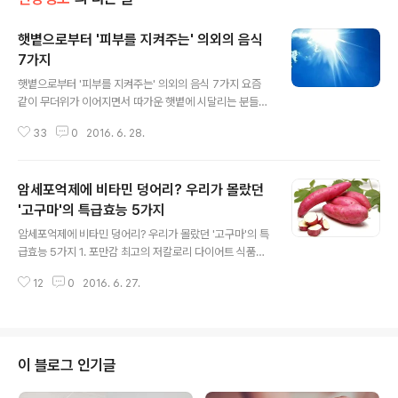
햇볕으로부터 '피부를 지켜주는' 의외의 음식
7가지
글 내용
햇볕으로부터 '피부를 지켜주는' 의외의 음식 7가지 요즘
같이 무더위가 이어지면서 따가운 햇볕에 시달리는 분들이
많습니다.이처럼 햇볕에 과도하게 노출되었을 때 피부에
33
0
2016. 6. 28.
염증이 생기고, 붉고 따가운 증상이 나타나면 화상으로 분
류할 수 있는데요. 화상은 1도부터 4도까지 조직 손상의 깊
이에 따라 나눌수 있습니다.이중 1도 화상은 시간이 지나면
암세포억제에 비타민 덩어리? 우리가 몰랐던
자연치유가 될 만큼 상태가 심하지는 않습니다. 빨갛게 변
한 부위도 일정 시간이 지나면 원래 피부색으로 돌아오는
'고구마'의 특급효능 5가지
글 내용
데, 이를 '햇빛화상'이나 '일광화상'이라고 합니다. 하지만
암세포억제에 비타민 덩어리? 우리가 몰랐던 '고구마'의 특
이런 햇빛화상이 지속되면 피부암과 피부노화의 원인이 될
급효능 5가지 1. 포만감 최고의 저칼로리 다이어트 식품고
수도 있는데요. 이런 햇빛화상을 막으려면 자외선을 피하
구마가 다이어트에 탁월하다는 것, 알고 계시죠?다이어트
고 야외 활동 때는 모자를 쓰거나, 자외선차단제 등을 발라
12
0
2016. 6. 27.
를 하면 음식물 섭취량이 줄어들어 변비에 걸리기 쉬운데
줘야 합니다.또한 햇빛화상(일광화상)을..
요. 이때, 식이섬유가 풍부한 음식을 먹으면 좋답니다.고구
마에는 식이섬유가 풍부하게 들어있어 장운동을 활발하게
해주기 때문에 배변 활동에 도움을 주는데요.또한 칼로리
가 낮고 위에 머물러있는 시간이 길어서 포만감을 주는 식
이 블로그 인기글
품이랍니다. 다이어트에 아주 굿이죠~ 2. 암세포를 억제하
는데 가장 뛰어난 채소고구마는 항암 효과에 탁월하다고