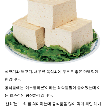
살코
기와 물고기, 새우류 음식외에 두부도 좋은 단백질원
천입니다.
콩식품에는 '
이소플라본
'
이라는 화학물질이 들어있는데 이
는 효과적인 항산화제입니다.
'산화'
는 '노
화'
를 의미하는데 콩식품을
많이 먹게 되면
체내