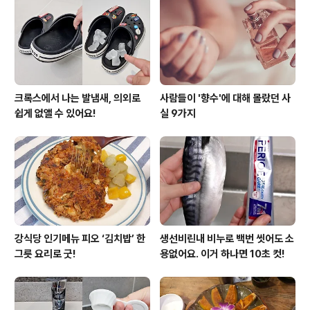
합니다. 껍질에 함유되어 있는 카페산, 안토시아닌, 클로로
젠산이라는 물질들 때문인데요. 이 성분들을 항산화물질이
라고 하는데, 암세포를 잡아주는 효능이 있습니다...
크록스에서 나는 발냄새, 의외로
사람들이 '향수'에 대해 몰랐던 사
쉽게 없앨 수 있어요!
실 9가지
강식당 인기메뉴 피오 ‘김치밥’ 한
생선비린내 비누로 백번 씻어도 소
그릇 요리로 굿!
용없어요. 이거 하나면 10초 컷!