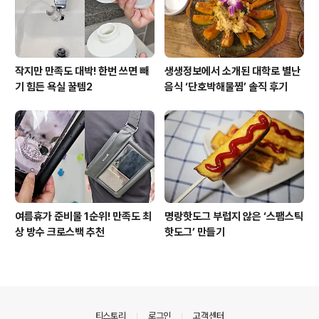
작지만 만족도 대박! 한번 쓰면 빼
생생정보에서 소개된 대학로 별난
기 힘든 욕실 꿀템2
음식 ‘단호박해물찜’ 솔직 후기
여름휴가 준비물 1순위! 만족도 최
명랑핫도그 부럽지 않은 ‘스팸스틱
상 방수 크로스백 추천
핫도그’ 만들기
의안내
티스토리
로그인
고객센터