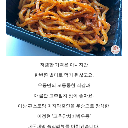
저렴한 가격은 아니지만
한번쯤 별미로 먹기 괜찮고요.
우동면의 오동통한 식감과
매콤한 고추참치 맛이 좋아요.
이상 편스토랑 마지막출연을 우승으로 장식한
이정현 ‘고추참치비빔우동’
내돈내먹 솔직리뷰를 마치겠습니다.