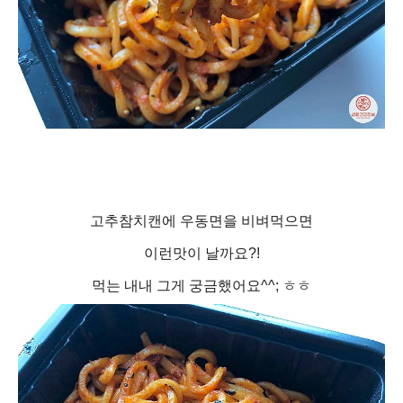
고추참치캔에 우동면을 비벼먹으면
이런맛이 날까요?!
먹는 내내 그게 궁금했어요^^; ㅎㅎ