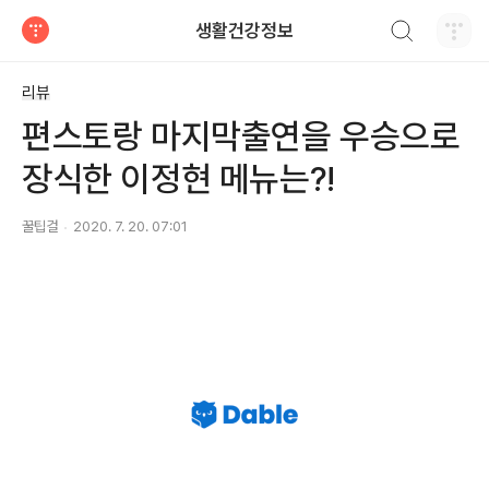
검색하기
생활건강정보
티스토리
리뷰
편스토랑 마지막출연을 우승으로
장식한 이정현 메뉴는?!
꿀팁걸
2020. 7. 20. 07:01