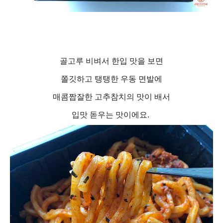
골고루 비벼서 한입 맛을 보면
쫄깃하고 탱탱한 우동 면발에
매콤짭잘한 고추참치의 맛이 배서
입맛 돋우는 맛이에요.