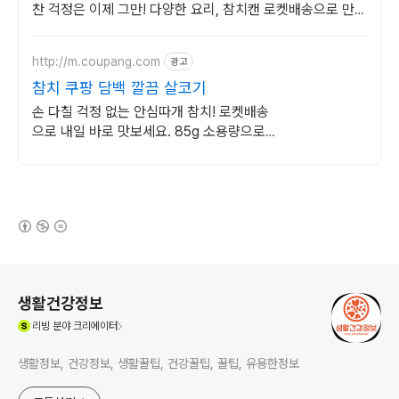
찬 걱정은 이제 그만! 다양한 요리, 참치캔 로켓배송으로 만나
보세요.
http://m.coupang.com
광고
참치 쿠팡 담백 깔끔 살코기
손 다칠 걱정 없는 안심따개 참치! 로켓배송
으로 내일 바로 맛보세요. 85g 소용량으로
남김없이 깔끔하게! 김밥, 볶음밥 등 요리 활
용 만점.
(새창열림)
로그 정보
생활건강정보
(새창열림)
리빙
분야 크리에이터
생활정보, 건강정보, 생활꿀팁, 건강꿀팁, 꿀팁, 유용한정보