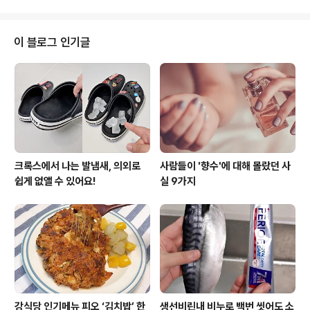
히 매력적이에요...
또리또’에요.이경규님의 캐리커쳐도 재미있고이름도 귀에
쏙 들어오네요. 국내산 소고기로 만든 한국식 부리또!국산
한우는 아니지만국내산 육우도 요즘 맛이 좋더라고요. 가
이 블로그 인기글
격은 5,500원.4165g에 684kcal로적지 않은 가격에적
지 않은 양과 푸짐한 열량을 자랑해요 ㅋ 조리방법은 전자
레인지와 에어프라이어두가지 방법이 안내되어 있는데요.
저의 픽은 좀 더 간편한 전자레인지! 구성품은 부리또 본품
과 홀갈릭 디핑소스에요. 전자레인지로 1분 돌렸..
크록스에서 나는 발냄새, 의외로
사람들이 '향수'에 대해 몰랐던 사
쉽게 없앨 수 있어요!
실 9가지
강식당 인기메뉴 피오 ‘김치밥’ 한
생선비린내 비누로 백번 씻어도 소