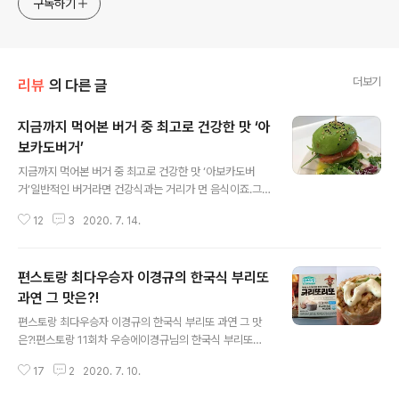
구독하기
더보기
리뷰
의 다른 글
지금까지 먹어본 버거 중 최고로 건강한 맛 ‘아
보카도버거’
글 내용
지금까지 먹어본 버거 중 최고로 건강한 맛 ‘아보카도버
거’일반적인 버거라면 건강식과는 거리가 먼 음식이죠.그
런데 건강한 맛으로 똘똘 뭉친초록초록한 아보카도버거가
12
3
2020. 7. 14.
있더라고요. 물론 제가 알고 있는 아보카도버거의 기준을
가뿐히 넘어버리는 비주얼까지 갖췄는데요. 진정한 아보카
도버거가 어떤건지지금부터 직접 소개해드릴게요^^ 리틀
편스토랑 최다우승자 이경규의 한국식 부리또
넥은 이미 맛집으로 유명한 음식점인데요.최근 갤러리아
백화점 광교점에 입점해서드디어 저도 맛을 보게 됐어요.
과연 그 맛은?!
글 내용
저는 두가지 메뉴를 주문했는데요. 하나는 명란크림파스
편스토랑 최다우승자 이경규의 한국식 부리또 과연 그 맛
타, 또 하나는 아보카도연어버거에요. 먼저 명란크림파스
은?!편스토랑 11회차 우승에이경규님의 한국식 부리또가
타부터. 가격은 18,000원이고,명란이 들어간 크림소스가
선정됐어요.저도 멕시코 요리 전문점에 가면부리또를 꼭
톡톡 터지면서매콤하니 맛있더라고요.개인적으로 명란이
17
2
2020. 7. 10.
시켜먹는데요.한국식 부리또는 과연 어떤 맛인지저도 한번
들어간 파스타를 좋아하는데파스타면에 붙은 명란이 굉장
먹어봤어요^^ 편스토랑 11회차 우승상품이경규님의 ‘규리