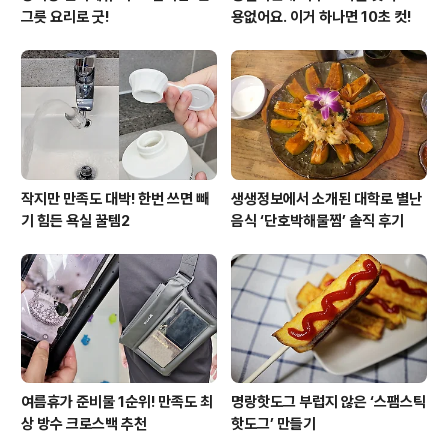
그릇 요리로 굿!
용없어요. 이거 하나면 10초 컷!
작지만 만족도 대박! 한번 쓰면 빼
생생정보에서 소개된 대학로 별난
기 힘든 욕실 꿀템2
음식 ‘단호박해물찜’ 솔직 후기
여름휴가 준비물 1순위! 만족도 최
명랑핫도그 부럽지 않은 ‘스팸스틱
상 방수 크로스백 추천
핫도그’ 만들기