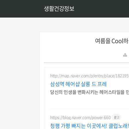
생활건강정보
여름을 Cool하
http://map.naver.com/p/entry/place/18219
삼성역 헤어샵 살롱 드 프레
당신의 인생을 변화시키는 헤어스타일을 
https://blog.naver.com/power-660
광고
청평 가평 빠지는 이곳에서! 클럽노래