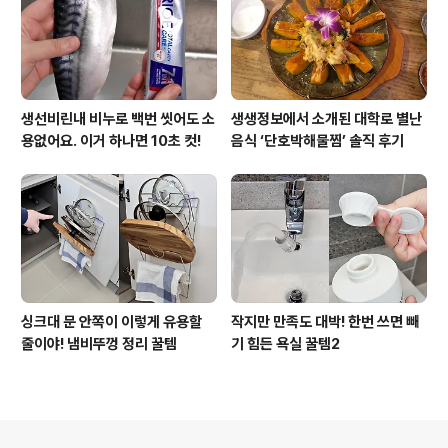
생선비린내 비누로 백번 씻어도 소
생생정보에서 소개된 대학로 별난
용없어요. 이거 하나면 10초 컷!
음식 ‘단호박해물찜’ 솔직 후기
싱크대 문 안쪽이 이렇게 유용할
작지만 만족도 대박! 한번 쓰면 빼
줄이야! 냄비뚜껑 정리 꿀템
기 힘든 욕실 꿀템2