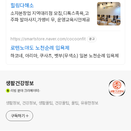
힐링다해소
소자본창업 지역대리점 모집,디톡스족욕,고
주파 발마사지,가맹비 무, 운영교육시안제공
https://smartstore.naver.com/cocoonfit
광고
로텐노야도 노천순례 입욕제
하코네, 아리마, 쿠사츠, 벳부(무색소) 일본 노천순례 입욕제
로그 정보
생활건강정보
(새창열림)
리빙
분야 크리에이터
생활정보, 건강정보, 생활꿀팁, 건강꿀팁, 꿀팁, 유용한정보
구독하기