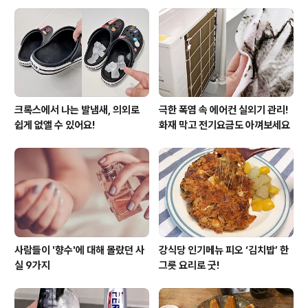
중에는 운동 없이 식단 조절을 통해서 다이어트를 하시는
분들이 많은데요.요요를 부르는 매우 잘못된 다이어트 법
이라고 해요. 이 포스팅이 도움이 되셨다면 ♡하트 꼭 눌러
주세요^^
크록스에서 나는 발냄새, 의외로
극한 폭염 속 에어컨 실외기 관리!
쉽게 없앨 수 있어요!
화재 막고 전기요금도 아껴보세요
사람들이 '향수'에 대해 몰랐던 사
강식당 인기메뉴 피오 ‘김치밥’ 한
실 9가지
그릇 요리로 굿!