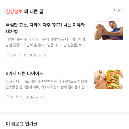
더보기
건강정보
의 다른 글
극심한 고통, 다리에 자주 '쥐'가 나는 이유와
대처법
글 내용
다리에 자주 '쥐'가 나는 이유와 대처법은? 다리에 갑자기
심한 통증이 오면서 움직이기 힘든 '쥐'가 난 경험들, 누구
나 있으실거에요. 다리가 저린 증상과 쥐가 나는 증상을 혼
201
0
2016. 6. 11.
동하기 쉬운데 다리에 찌릿한 느낌이 오는 '저린 증상'은 장
시간 같은 자세로 있을 경우 혈액순환이 원활하지 못해서
발생하는 것이고, 다리에 '쥐'가 나서 통증이 발생하는 것은
3가지 나쁜 다이어트
주로 근육 수축으로 인한 경련 증상이라고 합니다. 왜 다리
글 내용
에 쥐가 날까? 다리에 쥐가 나는 원인은 매우 다양합니다.
1. 굶는 다이어트 지방 대신 단백질을 에너지원으로 사용해
근육의 피로, 무리한 운동, 전해질 불균형, 무기질 결핍 또
근육량을 줄어들게 하며, 기초대사량도 함께 줄어들게 한
는 신경장애, 혈류 흐름 장애 등이 있으나 '질환'으로 인해
다.기초대사량이 떨어지면 쉽게 살이 찌는 체질이 된다. 2.
쥐가 나는 것은 드물다고 합니다. 대부분은 갑작스러운 운
11
0
2016. 6. 10.
운동 없는 다이어트운동 없는 다이어트는 굶는 다이어트와
동, 무리한 활동 등으로 인한 '근육의 피로'로 인해 발생한
마찬가지로 기초대사량을 줄이는 작용을 한다.근육 운동을
다고 하는데요..
해줘야 요요 없는 다이어트가 가능하다. 3. 오늘 하루쯤이
야오늘 하루쯤이야 하는 생각으로 폭식하면 나쁜 식습관이
누적돼 요요현상으로 이어지게 된다. 다이어트 시에도 단
이 블로그 인기글
백질, 무기질, 탄수화물 챙겨 먹기! 다이어트를 하시는 분들