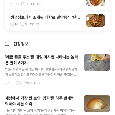
굿!
39
3
조회
105
생생정보에서 소개된 대학로 별난음식 ‘단호
박해물찜’ 솔직 후기
14
0
조회
72
건강정보
분류 전체보기
주요 글 목록
'레몬 꿀물 주스'를 매일 마시면 나타나는 놀라
운 변화 6가지
글 내용
'레몬 꿀물 주스'를 매일 마시면 나타나는 놀라운 변화 6가
지 스트레스 없이도 다이어트를 가능하게 해줄 '맛있는 다
이어트 음료'가 소개되었어요.의학 전문 매체 리메디데일
작성시간
55
9
2017. 4. 12.
리는 '배고픔'을 조금이나마 억제해주는 '레몬 꿀물 주스'가
다이어트에 효과적으로 작용할 수 있다고 전했는데요.그런
데 이 '레몬 꿀물 주스'를 매일 마시면 다이어트뿐만 놀라운
세상에서 가장 싼 보약 '양파'를 하루 반개씩
변화가 생긴다고 합니다. 달콤한 꿀물과 디톡스뿐만 아니
먹어야 하는 이유
라 몸에 좋기로 소문난 레몬이 만나 만들어진 이 다이어트
글 내용
음료로 얻을 수 있는 놀라운 변화를 소개할게요. 1. 간 해독
세상에서 가장 싼 보약 '양파'를 하루 반개씩 먹어야 하는