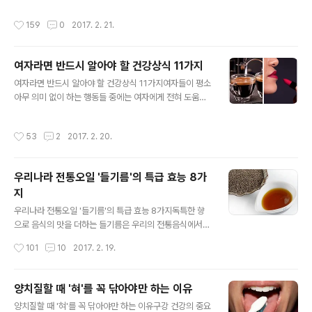
수도 있어요. 전문가들은 다이어트를 목적으로 샐러드를
는 것인데, 실제 우리는 그 신호들을 받아도 무시하거나 대
먹는다면 샌드위치나 콩, 수프 등을 함께 먹는 것을 권해요.
작성시간
159
0
2017. 2. 21.
수롭지 않게 여기는 경우가 많아요. 하지만 이런 신호들을
샐러드는 탄수화물이 없어 먹으면 칼로리는 낮지만, 허기
계속해서 별다른 의미 없이 여기거나 간과한다면 심장마비
를 느끼게 하는 호르몬인 그렐린..
와 난소암 같은 무서운 질환으로 발전할 수가 있어요. 그런
여자라면 반드시 알아야 할 건강상식 11가지
의미에서 '절대 간과해서는 안 될 건강 적신호 9가지'를 알
글 내용
려드릴게요. 만약 내 몸속에서 아래의 9가지 신호를 계속
여자라면 반드시 알아야 할 건강상식 11가지여자들이 평소
해서 보내고 있다면 절대 가볍게 넘기지 말고 꼭 진료를 받
아무 의미 없이 하는 행동들 중에는 여자에게 전혀 도움이
아보세요. 1. 왼쪽 가슴 - 심장 왼쪽 가슴 부분이나 팔이 이
안 되는 것들이 많이 있어요. 이미 습관처럼 굳어진 행동들
유 없이 저리거나 아프다면 심장에 문제가 생긴 것일 수도
을 그대로 방치하면 건강에 나쁜 영향을 주게 돼요. 그래서
작성시간
53
2
2017. 2. 20.
있어요. 또한 심장과..
되도록 주의해야 할 사항들을 알고 실천하려는 노력이 필
요한 것 같아요. 지금부터 여자라면 반드시 알아야 할 건강
상식 11가지를 소개할게요. 지금보다 더 건강한 모습으로
우리나라 전통오일 '들기름'의 특급 효능 8가
거듭날 수 있도록 주의깊게 봐주세요^^ 1. 가슴을 조이면
지
안 된다풍만한 가슴은 여성에게 건강미의 지표가 되기도
글 내용
해요. 하지만 어떤 여성들은 큰 가슴을 부끄럽게 여겨 몸에
우리나라 전통오일 '들기름'의 특급 효능 8가지독특한 향
지나치게 꼭 맞는 브래지어로 가슴을 죄는데, 이는 흉곽, 심
으로 음식의 맛을 더하는 들기름은 우리의 전통음식에서
장의 정상적인 발육을 저해할 뿐만 아니라 유방암이나 유
빠져서는 안 될 중요한 식재료인데요.먼 옛날부터 식용유
작성시간
101
10
2017. 2. 19.
선염 등의 질병을 유발할 수도..
로 사용되며 전통 음식인 나물 등의 무침에 넣어서 먹어왔
던 들기름이 최근에는 건강에 좋다고 알려지면서 더욱 주
목을 받고 있답니다. 그래서 오늘은 우리나라 전통 오일이
양치질할 때 '혀'를 꼭 닦아야만 하는 이유
면서 풍부한 향과 고소한 맛이 일품인 오메가3의 최고봉,
글 내용
양치질할 때 '혀'를 꼭 닦아야만 하는 이유구강 건강의 중요
슈퍼오일 들기름의 특급 효능에 대해 전해드릴게요. 들기