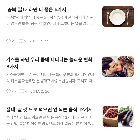
이렇게 앉으실거에요.이 글에 따르면 대부분의 사람들이
'공복'일 때 하면 더 좋은 5가지
변기에 앉아 있는 평범한 자세는 장 건강에 매우 해로운 것
글 내용
으로 밝혀졌어요. 일반적으로 알려진 방법으로 변기에 앉
'공복'일 때 하면 더 좋은 5가지집중력이 떨어지거나 기운
게 되면 상체와 다리가 직각이 되는데요. 이런 자세는 장의
이 없으면 보통 '공복(空腹)'이라서 그렇다는 말을 많이 하
운동을 방해하고 무리를 가해 변비, 과민대장증후군, 대장
는데요.즉 빈속이어서 할 수 있는 일도 제대로 하지 못한다
암까지 유발할 수 있다고 해요. 그렇다면 변기에 제대로 앉
는 의미로 말하는 경우가 대부분이에요. 그런데 정말 공복
작성시간
91
2
2017. 2. 27.
으려면 어떻게 해야할까요? 변기에 앉는 ..
이면 능률이 떨어지는 것일까요?미국 의학전문 매체 메디
컬 데일리에 소개된 공복일 때 더 능률이 오르는 것들이 이
목을 끌고 있습니다.메디컬 데일리가 소개한 '공복에 하면
키스를 하면 우리 몸에 나타나는 놀라운 변화
더 좋은 5가지'를 소개할게요.평소 무슨 일을 하든지 배를
8가지
든든하게 채운 뒤 하는 것을 선호하는 분들이라면 아래의
글 내용
내용을 꼭 확인해보세요^^ 1. 공부 ▶ 학습 효과가 높아진
키스를 하면 우리 몸에 나타나는 놀라운 변화 8가지연인과
다2006년 예일대학교 의과대학은 배고픈 상태가 학생들
의 키스를 떠올리면 달콤하고 사랑스럽습니다. 그리고 때
의 학습능률을 더 높여준다고 발표했어요.배가 고플 때 속
로는 강렬하고 열정적이기도 한데요. 그런데 이런 키스가
작성시간
77
4
2017. 2. 26.
이 빈 위에서 분비하는 호르몬이 ..
건강에도 도움이 된다는 사실을 아시나요? 그래서 오늘은
과학자들이 밝혀낸 키스를 하면 몸에 나타나는 놀라운 변
화를 전해드리려고 합니다. 영국 일간 데일리메일이 소개
절대 '날 것'으로 먹으면 안 되는 음식 12가지
한 키스가 몸에 좋은 이유 8가지를 아래에서 확인해보세요
글 내용
절대 '날 것'으로 먹으면 안 되는 음식 12가지건강을 지키
~ 1. 치아 건강치과 전문의 하이디 하우소아 박사에 따르
는 방법, 혹은 다이어트 방법으로 생식 열풍이 분 적이 있어
면, 키스는 침의 분비율을 늘립니다. 이는 입에 남은 음식물
요.하지만 모든 음식이 이에 해당하는 것은 아닙니다. 날 것
을 제거해 입은 물론 치아와 잇몸의 건강까지 지키는데요.
으로 먹었을 때 독이 되는 경우도 있기 때문인데요. 생으로
또 여분의 침은 박테리아를 치아로부터 씻어내 치태 형성
작성시간