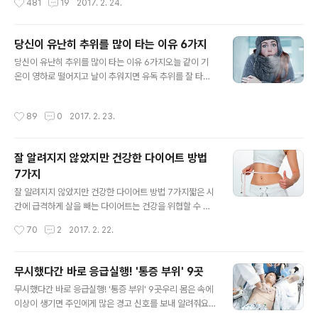
481
19
2017. 2. 24.
먹으면 절대 안되는 음식들을 소개합니다. 1. 닭닭은 세계
을 줄이는 데도 도움이 된다고 해요. 심지어 일부 전문가는
인들이 가장 선호하는 육류라고 해요. 우리도 치느님이라
침 속에 있는 무기질 이온이 치아의 법랑질에..
고 부를 정도로 치킨 애호가도 많고 전국에 치킨 프랜차이
당신이 유난히 추위를 많이 타는 이유 6가지
즈도 많은데요. 하지만 절대 생닭을 먹으면 안 됩니다. 생닭
글 내용
에는 캠필로박터균과 살모넬라균 등 식중독 원인 균 뿐만
당신이 유난히 추위를 많이 타는 이유 6가지오늘 같이 기
아니라 많은 병원성 세균이 있기 때문에 조심해야 해요. 최
온이 영하로 떨어지고 날이 추워지면 유독 추위를 잘 타고
소 섭씨 165도 온도에서 조리하는 것을 권장합니다. 2. 팥
몸이 차갑다고 호소하는 사람들이 많이 있어요. 다른 사람
팥에는 렉틴(lectin)이라는 독성성분이 있어요. '렉틴'은 메
들보다 유난히 더 추위를 타는 이유가 뭘까요? 전문가들은
작성시간
89
0
2017. 2. 23.
스꺼움, 두통..
체질이나 생활습관에서 그 원인을 찾을 수 있다고 이야기
해요. 그러나 조금만 신경을 쓰면 겨울을 좀 더 따뜻하게 보
낼 수 있는 방법이 있다고 해요. 아래 소개하는 유난히 추위
잘 알려지지 않았지만 건강한 다이어트 방법
를 많이 타는 이유 6가지를 알아보고, 자신에게 해당하는
7가지
항목이 있다면 원인을 보완해 추위에서 조금이라도 벗어나
글 내용
보세요. 1. 체중이 적게 나간다추위를 잘 타는 사람들의 특
잘 알려지지 않았지만 건강한 다이어트 방법 7가지짧은 시
징 중 가장 흔한 경우가 바로 체중이 적게 나가는 거예요.
간에 급격하게 살을 빼는 다이어트는 건강을 위협할 수 있
몸무게가 적게 나갈수록, 근육과 지방의 양이 정상 체중인
어요. 적당한 시간을 두고 천천히 체중을 줄이는 것이 바람
작성시간
70
2
2017. 2. 22.
사람보다 현저히 낮아 쉽게 ..
직하지만 이렇게 살을 뺄 때는 정교한 전략이 필요해요. 음
식물 섭취와 운동 방법 등 생활 습관에 작은 변화를 줌으로
써 건강하게 체중을 줄일 수 있는, 과학적으로 검증됐지만
무시했다간 바로 응급실행! '통증 부위' 9곳
잘 알려지지 않은 7가지 다이어트 방법을 소개할게요. 1.
글 내용
무시했다간 바로 응급실행! '통증 부위' 9곳우리 몸은 속에
샐러드만 먹는 것은 피하라 살을 빼기 위해 한 끼 식사로 칼
이상이 생기면 주인에게 많은 경고 신호를 보내 알려줘요.
로리가 낮은 샐러드만 먹는다면 이것은 최악의 선택이 될
예를 들어 왼쪽 팔이 저리거나 배꼽 주위가 아프다던가 하