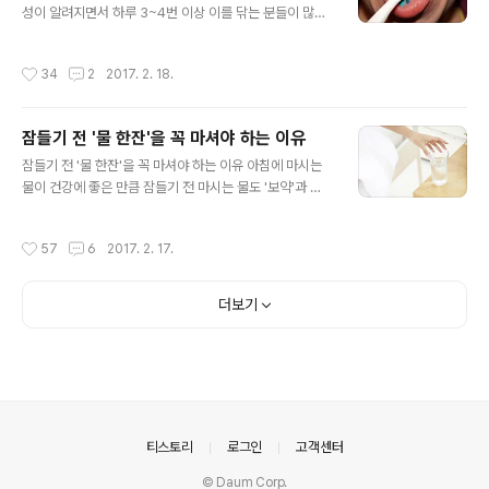
성이 알려지면서 하루 3~4번 이상 이를 닦는 분들이 많아
름이란?들기름은 깻잎의 씨앗인 들깨가 원료예요. 시중에
졌습니다. 하지만 구강 건강에 큰 영향을 주는 혀를 제대로
판매되고 있는 들기름들은 고온에서 압축하는 방식이나 낮
닦는 분들은 많지 않은데요.대부분 치아는 구석구석 잘 닦
은 온도에서 천천히 통들깨를 볶아서 기름을 추출하는 방
작성시간
34
2
2017. 2. 18.
지만, 혀는 우리가 가장 많이 놓치고 있는 부분이라고 합니
식이며, 직접 방앗간에서 짜는 방법도 있답니다. 그리고 낮
다.그렇다면 양치질할 때 혀는 왜 닦아야 할까요?오늘은 우
은 온도에서 볶은 들기름이 더 부드럽고 고소하다고 합니..
리가 양치질할 때 혀를 꼭 닦아야만 하는 이유에 대해 전해
잠들기 전 '물 한잔'을 꼭 마셔야 하는 이유
드릴게요. 양치질할 때 혀를 꼭 닦아야만 하는 이유1. 혀 속
글 내용
세균, 몸 속으로 침투혀는 표면의 주름과 수분(침)과 영양
잠들기 전 '물 한잔'을 꼭 마셔야 하는 이유 아침에 마시는
분 등 세균이 증식하기 좋은 환경을 갖고 있어요.혀에는 잇
물이 건강에 좋은 만큼 잠들기 전 마시는 물도 '보약'과 같
몸병을 일으키는 '포르피로모나스 진지발리스', 충치를 일
다고 해요.작은 질환 하나에도 큰 도움 줄 수 있는 것이 바
으키는 '스트랩토코쿠스 뮤탄스' 등의 세균이 10만~100
로 물인데, 이러한 물을 우리가 쉬는 동안 섭취하면 몸의 기
작성시간
57
6
2017. 2. 17.
만 마리쯤 있다고 하..
능을 신속하고 원활하게 만들기 때문인데요.'잠들기 전 마
시는 물 한잔'이 우리몸을 얼마나 변화시켜주는지 확인해
보세요. 1. 동안피부 유지잠들기 전 수분 섭취가 피부를 촉
더보기
촉하고 탄력 있게 만들어준다는 것은 누구나 아는 사실일
텐데요. 피부 노화를 늦추는 물 한 잔으로 동안 피부를 만들
어보세요. 2. 눈 건강 회복장시간 모니터, 스마트폰을 주시
하는 현대인들에게 눈의 피로는 일상적인 질환이라고 볼
수 있어요.몸에 수분이 충분해야 눈을 보호할 수 있는 눈물
분비가 왕성해지는데, ..
의안내
티스토리
로그인
고객센터
© Daum Corp.