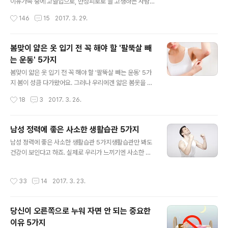
꿀과 레몬의 조합은 우리가 활력을 가질 수 있게 도와주며,
이유가족 중에 고혈압으로, 만성피로로 늘 고생하는 사람
에너지를 끌어올려줘요. 2. 면역력 증가레몬은 비타민C가
이 있다면 오늘 당장 식탁 위에 양파를 주인공으로 올려보
작성시간
146
15
2017. 3. 29.
많이 함유되어 있으며 꿀은 항생제 역할을 해주기 때문에
세요. 양념처럼 자주 쓰는 재료지만, 주재료로 활용하면 독
면역력이 증가합니다. 3...
특한 별미가 될 뿐 아니라 다양한 약효까지 누릴 수 있다고
하는데요.오늘은 우리가 하루에 양파 반개씩 먹어야 하는
봄맞이 얇은 옷 입기 전 꼭 해야 할 '팔뚝살 빼
이유에 대해 소개할게요^^ 양파가 '세상에서 가장 싼 보
는 운동' 5가지
약'으로 불리는 이유는? 기원전 3000년경, 고대 이집트의
글 내용
피라미드 건축에 동원된 노예들에게 매일 양파를 먹였다는
봄맞이 얇은 옷 입기 전 꼭 해야 할 '팔뚝살 빼는 운동' 5가
기록이 있다고 해요.고된 노동에도 견뎌낼 수 있는 강한 체
지 봄이 성큼 다가왔어요. 그러나 우리에겐 얇은 봄옷을 입
력을 키우기 위해서였다는데, 그만큼 양파에는 피로회복과
기 전에 꼭 점검해야 하는 신체 부위가 있죠?바로 팔뚝인데
작성시간
18
3
2017. 3. 26.
여러가지 몸에 좋은 성분이 많이 들어 있답니다. 양파의 놀
요. 팔뚝살은 옷 태를 망치는 주범으로 꼽히기 때문이에요.
라운 건강 효능 1. 피를 맑게..
불뚝 튀어나온 팔뚝살을 빼기 위해서는 꾸준한 운동이 필
수인데요. 비교적 쉽게 날씬한 팔뚝을 만들 수 있는 간단한
남성 정력에 좋은 사소한 생활습관 5가지
운동 방법 몇 가지를 소개할게요.얇고 매끈한 팔 라인을 만
글 내용
남성 정력에 좋은 사소한 생활습관 5가지생활습관만 봐도
들어 보세요^^ 1. Side plank lifts팔 라인과 등 라인을 동
건강이 보인다고 하죠. 실제로 우리가 느끼기엔 사소한 생
시에 잡아주는 운동.① 팔꿈치를 바닥에 대고 몸을 지탱하
활습관이지만 건강에 큰 영향을 미치는 것들이 많아요. 그
면서 시작한다.② 다리를 모아 옆으로 누운 후 반대쪽 팔을
중에서도 남성에게 꼭 필요한 생활습관이 있어서 소개할게
위로 뻗어 5초간 유지한다.③ 천천히 호흡하면서 제자리로
작성시간
33
14
2017. 3. 23.
요. 바로 남성의 정력을 높여주는 생활습관인데요. 생활습
돌아온 후 반대쪽도 실시한다. 2. Arm & Leg Lift팔..
관의 작은 변화로도 얼마든지 가능하답니다. 어떤 사소한
습관들이 있는지 재미있게 봐주세요. 1. 마사지하기● 아랫
당신이 오른쪽으로 누워 자면 안 되는 중요한
배 : 아랫배에 있는 건강의 명혈, 관원. 관원은 배꼽과 치골
이유 5가지
의 중간 부위에 있으며 남성의 양기가 뭉쳐 있는 곳으로 전
글 내용