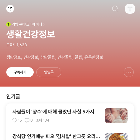
검색하기
티스토리
리빙
분야 크리에이터
(새창열림)
생활건강정보
구독자
1,628
생활정보, 건강정보, 생활꿀팁, 건강꿀팁, 꿀팁, 유용한정보
구독하기
방명록
신고하기 레이어
열기
인기글
사람들이 '향수'에 대해 몰랐던 사실 9가지
15
0
조회
134
강식당 인기메뉴 피오 ‘김치밥’ 한그릇 요리로