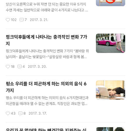
신의 양기가 원활하게 순환하여 강해져 정력에 좋다고 해
당신이 오른쪽으로 누워 자면 안 되는 중요한 이유 5가지
요.● 발바닥 : 발바닥에 위치한 용천은 기운이 솟아오른다
수면 자세는 일반적으로 아래와 같이 4가지로 나뉜다고 해
는 뜻이에요. 이 부분을 자주 자극해주면 신장의 기능이 좋
요.· 똑바로 누운 자세· 엎드린 자세· 우측으로 누운 자세· 좌
작성시간
102
7
2017. 3. 21.
아지는데 한의학에서는 신장의 기능이 ..
측으로 누운 자세각각 장단점이 있지만 될 수 있으면 오른
쪽으로 눕는 건 피해야 한다는 게 '임상 소화기병학 저널'에
실린 한 연구의 결론인데요.Cleverly는 이 연구를 토대로
핑크덕후들에게 나타나는 충격적인 변화 7가
당신이 왼쪽으로 누워서 자야하는 이유 5가지를 유튜브 동
지
영상으로 설명했답니다.그 이유는 다음과 같습니다. 1. 림
글 내용
프(임파) 순환에 좋다.림프 체계의 주 역할은 영양소 전달
핑크덕후들에게 나타나는 충격적인 변화 7가지 "봄바람 휘
과 폐기물 제거입니다. 그런데 폐기물은 림프절을 통해 좌
날리며~ 흩날리는 벚꽃잎이~"살랑살랑 바람과 함께 봄이
측으로 빠지므로 왼쪽으로 누워 자면 그만큼 더 효과적이
코앞으로 다가온 것 같아요. 사람들은 벌써부터 벚꽃 개화
작성시간
18
4
2017. 3. 20.
라고 해요. 2. 심장에 좋다.심장은 일종의 펌프라고 볼 수
시기나 봄 축제를 알아보며 설렘을 감추지 못하고 있어요.
있는데요. 심장이 ..
봄 하면 많은 색상이 떠오르지만 그 중에서 단연 최고는 핑
크가 아닐까요?바라보고만 있어도 사랑스럽고 따뜻한 느
평소 우리를 더 피곤하게 하는 의외의 음식 6
낌이 들고 벚꽃을 연상케 하는 화사함이 봄과 잘 어울리기
가지
때문인 것 같아요.하지만 단지 느낌만이 아니라고 해요. 실
글 내용
제로 핑크색을 좋아하고 자주 바라보면 우리 몸에는 놀라
평소 우리를 더 피곤하게 하는 의외의 음식 6가지현대인과
운 변화가 찾아온다고 하네요.단순히 색깔을 넘어 우리에
피곤함을 떼려야 뗄 수 없는 관계죠. 직장인은 과도한 업무
게 긍정적인 효과를 주는 분홍색. 올 봄에도 핑크핑크한 매
에 쫓기고 학생들은 입시와 취업 준비에 파김치가 되기 십
작성시간
43
8
2017. 3. 17.
력에 빠져보세요. 1. 자신감 상승예민하고 소심한 사람들은
상이에요. 오죽하면 현대인의 가장 큰 질병 중 하나가 '만성
활기 넘치고 에너지 가득한 핑크색을 자주 ..
피로'라고 했던 말이 생각이 나요. 만성피로가 왜 위험한지,
얼마나 위험한지는 새삼 강조하지 않아도 될 것 같아요.만
우리가 꼭 먹어야 하는 뼈건강을 지켜주는 식