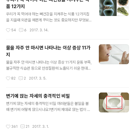
성피로는 성인병과 우울증은 물론이고 각종 질병을 유발하
품 12가지
는 건강의 '주적'이라고 할 수 있어요. 그런데 혹시 지금 즐
글 내용
겨 먹는 음식이 피로감을 더욱 부추기고 있다는 사실을 알
우리가 꼭 먹어야 하는 뼈건강을 지켜주는 식품 12가지집
고 있으세요?건강 전문 매거진 위민스헬스는 '피곤한 우리
을 지을때 외관을 예쁜게 꾸미는 것도 중요하지만 무엇보
를 더 피곤하게 하는 6가지 음식'을 소개했어요. 만성피로
다 기둥이 튼튼해야 하잖아요. 우리 몸도 마찬가지라고 볼
작성시간
54
6
2017. 3. 14.
에 지쳤다면, 이제는 먹거리부터 체크해 보세요. 1. 커피(C
수 있어요. 외적으로 예쁜것도 중요하지만, 뼈가 튼튼해야
offee)커피가 피곤감..
그 아름다움을 오래 유지할 수 있답니다.그래서 오늘은 뼈
건강을 지켜주는 식품들을 소개할게요. 1. 우유우유에는 칼
물을 자주 안 마시면 나타나는 이상 증상 11가
슘을 비롯해 지방, 단백질, 유당 등이 풍부하게 들어 있어
지
요. 각종 효소, 호르몬, 면역 글로블린 등 생명에 관련된 중
글 내용
요한 요소도 가지고 있답니다.우유 1컵에는 약 300㎎ 정
물을 자주 안 마시면 나타나는 이상 증상 11가지 운동 부족,
도의 칼슘이 들어 있다고 해요. 2. 김김의 성분을 보면 단백
불규칙한 식습관 등으로 만성질환에 노출되기 쉬운 현대인
질이 10%, 당질이 30~40% 정도이고 칼슘, 칼륨, 요오드
에게 물은 젊음과 건강을 유지하기 위한 필수 아이템이라
작성시간
82
2
2017. 3. 5.
등의 무기질이 그 나머지를 차지하는데요. 특이한 점은 당
고 할 수 있어요.인체는 70% 이상 수분으로 구성되어 있
질의 주성분이 식물..
으며, 특히 뇌는 대부분이 수분으로 이뤄지기 때문에 물은
인체에서 가장 중요한 구성요소예요. 당연히 수분의 섭취
변기에 앉는 자세의 충격적인 비밀
가 부족해지는 즉시 다양한 증상이 나타나게 되는데요.많
글 내용
변기에 앉는 자세의 충격적인 비밀 여러분들은 볼일을 볼
은 전문가들이 물을 자주 마시는 습관이 건강을 유지하는
때 변기에 어떻게 앉으시나요?변기에 제대로 앉는 법이 공
데 큰 도움이 된다고 말하지만, 평상시 물을 많이 먹는 것이
개되어 화제가 되고 있는데요. 대체 변기에 어떻게 앉는 것
생각처럼 쉽지 않답니다. 물 대신 커피, 탄산음료등을 자주
이 제대로 앉는 것인지 아래에서 확인해보세요. 중국 최대
섭취하면서 물 마시는 일을 거르게 되고, 그 때문에 가벼운
작성시간
361
21
2017. 3. 1.
SNS인 웨이보에는 "변기에 제대로 앉는 법"이라는 글이
탈수증에도 걸릴 수 있는데요.우리 몸에 수분이 부족하면
게재되었습니다.보통 대부분의 사람들은 변기에 앉을 때
어떤 증상이 나타날까요?지금부터..