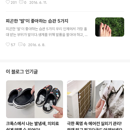
이라고 해요. 이 포스팅이 도움이 되셨다면 ♡하트 꼭 눌러
201
0
2016. 6. 11.
동하기 쉬운데 다리에 찌릿한 느낌이 오는 '저린 증상'은 장
주세요^^
시간 같은 자세로 있을 경우 혈액순환이 원활하지 못해서
발생하는 것이고, 다리에 '쥐'가 나서 통증이 발생하는 것은
피곤한 '발'이 좋아하는 습관 5가지
주로 근육 수축으로 인한 경련 증상이라고 합니다. 왜 다리
글 내용
에 쥐가 날까? 다리에 쥐가 나는 원인은 매우 다양합니다.
피곤한 '발'이 좋아하는 습관 5가지 우리 인체에서 가장 홀
근육의 피로, 무리한 운동, 전해질 불균형, 무기질 결핍 또
대 받는 부위가 발이다.생계를 위해 발품을 팔아야 하고, 달
는 신경장애, 혈류 흐름 장애 등이 있으나 '질환'으로 인해
리기와 걷기가 유행하면서 혹사당하기 일쑤다.가뜩이나 신
쥐가 나는 것은 드물다고 합니다. 대부분은 갑작스러운 운
57
0
2016. 6. 8.
발과 양말에 갇혀 질식사할 것 같은데 여성들은 하이힐로
동, 무리한 활동 등으로 인한 '근육의 피로'로 인해 발생한
‘족쇄’를 채우기까지 한다.그래서 요즘 늘어나고 있는 질환
다고 하는데요..
이 무지외반증과 족저근막염이다.엄지발가락이 안쪽으로
휘고, 발바닥 아치를 떠받들고 있는 근막에 염증이 생겨 고
통을 준다.실제 발의 이상이나 질병의 95%는 후천적인 관
이 블로그 인기글
리 문제 때문에 발생한다. 발에 감사하고, 발이 좋아하는 습
관을 가져 보자. 첫째는발을 따뜻한 물에 씻고, 마사지를 하
며 밝은 곳에서 살펴보자.발에 굳은 살이나 티눈이 있는지,
발의 아치가 어느 정도인지, 특정 부위가 아프거나 쉽게 피
로한지 등을 점검한다.만일 ..
크록스에서 나는 발냄새, 의외로
극한 폭염 속 에어컨 실외기 관리!
쉽게 없앨 수 있어요!
화재 막고 전기요금도 아껴보세요