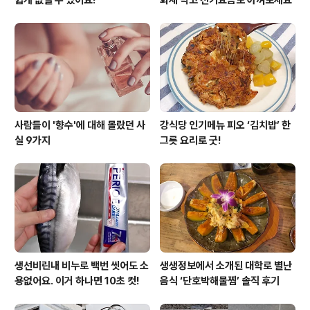
사람들이 '향수'에 대해 몰랐던 사
강식당 인기메뉴 피오 ‘김치밥’ 한
실 9가지
그릇 요리로 굿!
생선비린내 비누로 백번 씻어도 소
생생정보에서 소개된 대학로 별난
용없어요. 이거 하나면 10초 컷!
음식 ‘단호박해물찜’ 솔직 후기