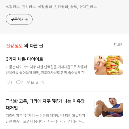
생활정보, 건강정보, 생활꿀팁, 건강꿀팁, 꿀팁, 유용한정보
구독하기
더보기
건강정보
의 다른 글
3가지 나쁜 다이어트
글 내용
1. 굶는 다이어트 지방 대신 단백질을 에너지원으로 사용해
근육량을 줄어들게 하며, 기초대사량도 함께 줄어들게 한
다.기초대사량이 떨어지면 쉽게 살이 찌는 체질이 된다. 2.
11
0
2016. 6. 10.
운동 없는 다이어트운동 없는 다이어트는 굶는 다이어트와
마찬가지로 기초대사량을 줄이는 작용을 한다.근육 운동을
해줘야 요요 없는 다이어트가 가능하다. 3. 오늘 하루쯤이
극심한 고통, 다리에 자주 '쥐'가 나는 이유와
야오늘 하루쯤이야 하는 생각으로 폭식하면 나쁜 식습관이
누적돼 요요현상으로 이어지게 된다. 다이어트 시에도 단
대처법
글 내용
백질, 무기질, 탄수화물 챙겨 먹기! 다이어트를 하시는 분들
다리에 자주 '쥐'가 나는 이유와 대처법은? 다리에 갑자기
중에는 운동 없이 식단 조절을 통해서 다이어트를 하시는
심한 통증이 오면서 움직이기 힘든 '쥐'가 난 경험들, 누구
분들이 많은데요.요요를 부르는 매우 잘못된 다이어트 법
나 있으실거에요. 다리가 저린 증상과 쥐가 나는 증상을 혼