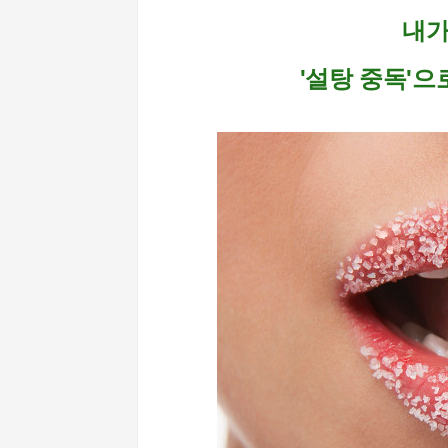
내가
'설탕 중독'으