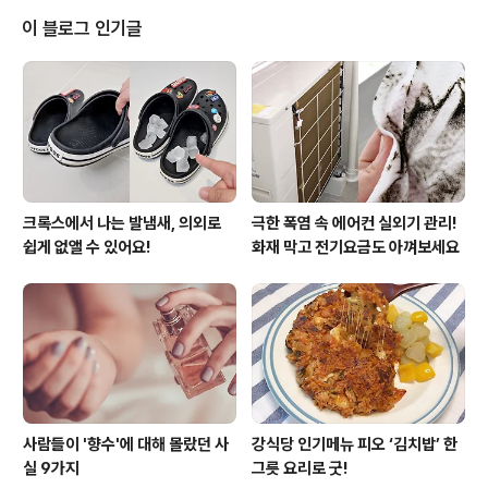
청자들을 놀라게 만들었다.해당 운동은 하루에 3번, 3개월
이 블로그 인기글
동안 꾸준히 하면 큰 효과를 볼 수 있다고 하니 아래를 통해
자세히 알아보자. 1. 양쪽 발 뒤꿈치와 무릎을 완벽히 붙이
고 두 발을 모은다이때 허벅지, 골반까지 힘이 들어가야 한
다 2. 팔 안쪽이 귀에 맞닿을 정도로 양쪽 팔을 위로 쭉 뻗
어준..
크록스에서 나는 발냄새, 의외로
극한 폭염 속 에어컨 실외기 관리!
쉽게 없앨 수 있어요!
화재 막고 전기요금도 아껴보세요
사람들이 '향수'에 대해 몰랐던 사
강식당 인기메뉴 피오 ‘김치밥’ 한
실 9가지
그릇 요리로 굿!