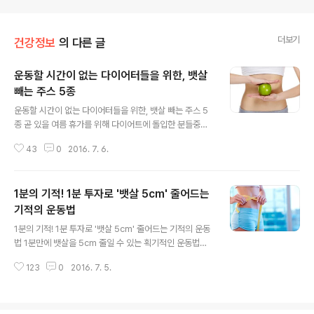
더보기
건강정보
의 다른 글
운동할 시간이 없는 다이어터들을 위한, 뱃살
빼는 주스 5종
글 내용
운동할 시간이 없는 다이어터들을 위한, 뱃살 빼는 주스 5
종 곧 있을 여름 휴가를 위해 다이어트에 돌입한 분들중에
는 난관에 봉착했을 분들도 계실텐데요.열심히 운동을 해
43
0
2016. 7. 6.
도 빠질 기미가 보이지 않는 '뱃살' 때문입니다. 신체 부위
중 가장 빠지지 않는 부위로 알려진 뱃살은 운동도 중요하
지만 철저한 식단 관리를 병행하는 것이 중요하답니다.다
1분의 기적! 1분 투자로 '뱃살 5cm' 줄어드는
이어트는 성공을 해야겠는데 시간이 없어서 운동을 제대로
못하시는 분들, 운동을 해도 생각대로 뱃살이 빠지지 않는
기적의 운동법
글 내용
분들을 위한 뱃살 빼는 주스 5종을 소개합니다. 올여름 당
1분의 기적! 1분 투자로 '뱃살 5cm' 줄어드는 기적의 운동
당한 여름휴가를 위한 다이어트를 성공으로 이끌어 줄 5가
법 1분만에 뱃살을 5cm 줄일 수 있는 획기적인 운동법이
지 건강 음료를 확인해보세요. 1. 오이 + 시트러스 주스오
화제다.지난 4일 방송된 JTBC '이승연의 위드 유'에는 트
이와 시트러스(감귤류 과일)를 섞은 주스는 신진대사를 활
123
0
2016. 7. 5.
레이너 구자곤이 1분 만에 뱃살을 빼는 운동법을 소개했다.
발하게 하고 위를 안정시키는 효과가 ..
겉보기엔 간단해보이지만 단 1분 동안 몇가지 동작만으로
온몸에 힘이 들어가 운동효과는 만점이다.그 결과 정주리
는 운동 전 74.5cm였던 허리 둘레가 69.5cm로 줄어 시