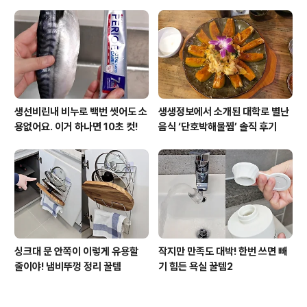
생선비린내 비누로 백번 씻어도 소
생생정보에서 소개된 대학로 별난
용없어요. 이거 하나면 10초 컷!
음식 ‘단호박해물찜’ 솔직 후기
싱크대 문 안쪽이 이렇게 유용할
작지만 만족도 대박! 한번 쓰면 빼
줄이야! 냄비뚜껑 정리 꿀템
기 힘든 욕실 꿀템2