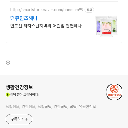
NO!/구성별 할인 혜택까지
http://smartstore.naver.com/hairmam99
광고
땡큐퀸즈헤나
인도산 라자스탄지역의 어린잎 천연헤나
(새창열림)
로그 정보
생활건강정보
(새창열림)
리빙
분야 크리에이터
생활정보, 건강정보, 생활꿀팁, 건강꿀팁, 꿀팁, 유용한정보
구독하기