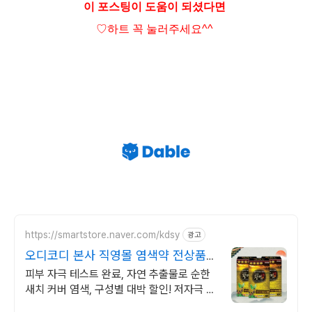
이 포스팅이 도움이 되셨다면
♡하트
꼭 눌러주세요^^
https://smartstore.naver.com/kdsy
광고
오디코디 본사 직영몰 염색약 전상품
무료배송
피부 자극 테스트 완료, 자연 추출물로 순한
새치 커버 염색, 구성별 대박 할인! 저자극 순
한 새치 커버&새치멋내기 염색약/암모니아