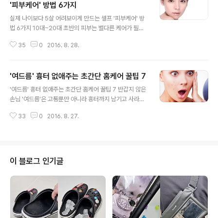
'피부케어' 방법 6가지
글 내용
실제 나이보다 5살 어려보이게 만드는 셀프 '피부케어' 방
법 6가지 10대~20대 초반의 피부는 별다른 케어가 필요
가 없을 만큼 백옥같이 빛이 나는데요. 하지만 그렇게 예쁜
35
0
2016. 8. 28.
20대 초반의 피부도 나이를 점점 먹을수록 조금씩 노화가
진행됩니다. 여성들의 최대 관심사인 피부 관리, 어떻게 하
면 항상 20대 초반 같은 동안 피부를 유지할 수 있을까요?
'여드름' 흉터 없애주는 초간단 홈케어 꿀팁 7
방법은 멀리 있지 않습니다. 실생활 속 잘못된 피부 관리 습
글 내용
관을 고치고 비싸지 않더라도 내 피부에 맞는 제품을 꾸준
'여드름' 흉터 없애주는 초간단 홈케어 꿀팁 7 반갑지 않은
히 사용하면 동안 피부를 가질 수 있답니다. 아래 실제 나이
손님 '여드름'은 고통뿐만 아니라 흉터까지 남기고 사라져
보다 5살 어려 보일 수 있도록 만들어 줄 셀프 피부 케어 방
말썽을 부리는데요. 고통은 잠시지만 평생 가는 '흉터'를 남
법을 소개합니다. 백옥처럼 뽀얗고 탱탱한 피부를 만들고
33
0
2016. 8. 27.
기기도 하는 이것을 건드릴 때는 각별한 주의가 필요하답
싶다면 아래 내용을 꼭 확인해보세요~ 1. 수분 크림을 바른
니다.이미 잘못 건드려 큰 흉터가 남았다고 해도 너무나 크
다.여름철에는 실..
게 상심하지 마세요.당신의 마음을 아프게 하는 '여드름 흉
터'를 없애줄 초간단 '홈케어' 비법이 있기 때문인데요.아래
에 소개된 재료로 꾸준히 흉터를 관리해보세요. 1. 달걀 흰
이 블로그 인기글
자달걀 흰자에 들어있는 단백질과 아미노산은 모공을 조여
주는데 큰 효과가 있다.먼저 계란 3개를 깨뜨려 흰자만 모
은 후 하얀색 거품이 나올때까지 저어준다.손가락이나 면
봉을 사용해 거품을 여드름 주위에 묻혀 주고 건조시킨 후
따뜻한 물로 씻어주면 끝이다..