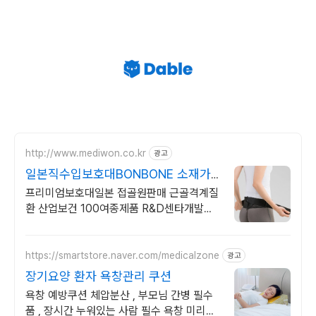
http://www.mediwon.co.kr
광고
일본직수입보호대BONBONE 소재가
다르다 가볍움부드러움
프리미엄보호대일본 접골원판매 근골격계질
환 산업보건 100여종제품 R&D센타개발제
품
https://smartstore.naver.com/medicalzone
광고
장기요양 환자 욕창관리 쿠션
욕창 예방쿠션 체압분산 , 부모님 간병 필수
품 , 장시간 누워있는 사람 필수 욕창 미리미