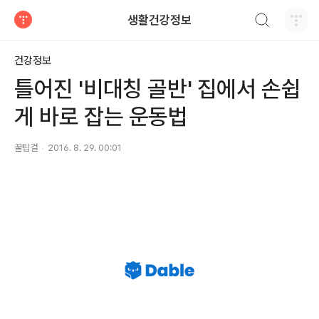
검색하기
생활건강정보
티스토리
건강정보
틀어진 '비대칭 골반' 집에서 손쉽
게 바로 잡는 운동법
꿀팁걸
2016. 8. 29. 00:01