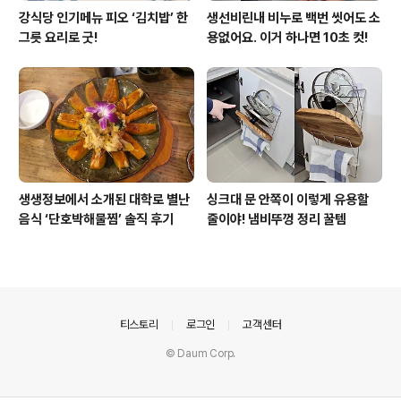
강식당 인기메뉴 피오 ‘김치밥’ 한
생선비린내 비누로 백번 씻어도 소
그릇 요리로 굿!
용없어요. 이거 하나면 10초 컷!
생생정보에서 소개된 대학로 별난
싱크대 문 안쪽이 이렇게 유용할
음식 ‘단호박해물찜’ 솔직 후기
줄이야! 냄비뚜껑 정리 꿀템
의안내
티스토리
로그인
고객센터
© Daum Corp.