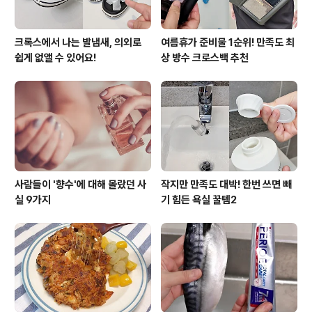
크록스에서 나는 발냄새, 의외로
여름휴가 준비물 1순위! 만족도 최
쉽게 없앨 수 있어요!
상 방수 크로스백 추천
사람들이 '향수'에 대해 몰랐던 사
작지만 만족도 대박! 한번 쓰면 빼
실 9가지
기 힘든 욕실 꿀템2