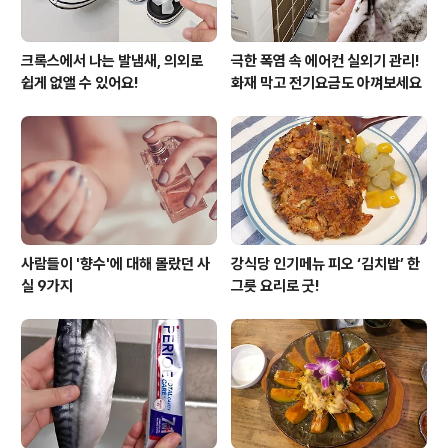
크록스에서 나는 발냄새, 의외로
극한 폭염 속 에어컨 실외기 관리!
쉽게 없앨 수 있어요!
화재 막고 전기요금도 아껴보세요
사람들이 '향수'에 대해 몰랐던 사
강식당 인기메뉴 피오 ‘김치밥’ 한
실 9가지
그릇 요리로 굿!