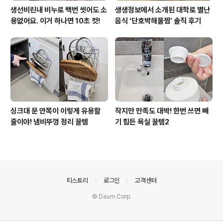
생선비린내 비누로 백번 씻어도 소
생생정보에서 소개된 대학로 별난
용없어요. 이거 하나면 10초 컷!
음식 ‘단호박해물찜’ 솔직 후기
싱크대 문 안쪽이 이렇게 유용할
작지만 만족도 대박! 한번 쓰면 빼
줄이야! 냄비뚜껑 정리 꿀템
기 힘든 욕실 꿀템2
의안내
티스토리
로그인
고객센터
© Daum Corp.