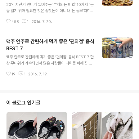
20억 자산가 언니가 알려주는 '부자되는 비법' 10가지 "돈
을 벌기 위해 필요한 것은 종잣돈이 아니라 '돈 공부'다!"돈
을 버는 것은 쉽지 않죠. 그런데 돈을 모으는 것은 더 쉽지
458
1
2016. 7. 20.
않다고 해요.하지만 두 아이를 키우면서도 20억의 자산가
가 된 한 여성이 있습니다.책 '엄마의 돈 공부' 저자 이지영
씨가 바로 그 주인공인데요.평범한 워킹맘이었던 이지영씨
맥주 안주로 간편하게 먹기 좋은 '편의점' 음식
는 월급만으로는 대한민국에서 절대 안정적으로 살 수 없
음을 깨닫고 본격적인 돈 공부를 시작했다고 합니다. 그 결
BEST 7
글 내용
과 현재 서울에 위치한 상가 및 아파트 등을 보유한 20억
맥주 안주로 간편하게 먹기 좋은 '편의점' 음식 BEST 7 한
원 상당의 자산가가 될 수 있었습니다.이지영씨가 직접 알
참 무더위가 계속되면서 많은 사람들이 더위를 피해 집 밖
려주는 부자가 되는 비법 10가지를 소개합니다. 1. 돈을 벌
으로 나오게 되는데요. 이에 사람들은 기분도 낼 겸 캔 맥주
기 위한 '방법'이 아닌 '이유'를 찾아라대부분의 사람들은
19
1
2016. 7. 19.
한 캔을 사서 마시기도 하는데 이때 어떤 안주를 먹을지 고
성공한 사람들에..
민하게 되죠.이럴 때는 간편하게 먹을 수 있는 편의점 안주
가 제격인데, 가격도 저렴하지만 맛도 좋아 밖에서 캔맥주
와 함께 먹기에 딱이랍니다.아래 추천하는 편의점 안주와
함께 오늘 밤 시원한 바람을 맞으며 캔맥주 한 캔 마셔보는
이 블로그 인기글
것은 어떨까요? 1. 하림 스모크 닭다리"역시 맥주 안주는
치킨이지"라며 치킨이 생각나지만 한 마리를 먹기에는 부
담스럽다.이럴 때는 숯불에 구운 맛과 통통한 살을 자랑하
는 '스모크 닭다리'가 딱이다. 2. 불닭볶음면매운 맛이 땡긴
다면 '불닭볶음면'을..