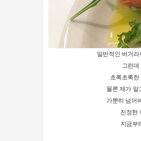
일반적인 버거라면
그런데
초록초록한
물론 제가 알
가뿐히 넘어
진정한
지금부터